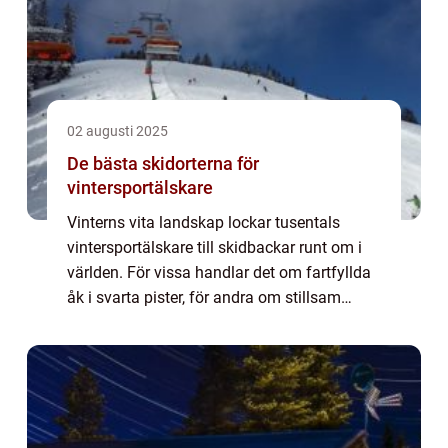
02 augusti 2025
De bästa skidorterna för
vintersportälskare
Vinterns vita landskap lockar tusentals
vintersportälskare till skidbackar runt om i
världen. För vissa handlar det om fartfyllda
åk i svarta pister, för andra om stillsam
längdskidåkning eller avslappnade dagar i...