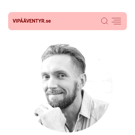
VIPÅÄVENTYR.
se