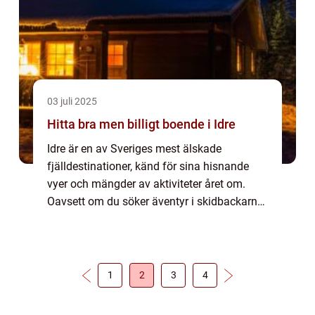
03 juli 2025
Hitta bra men billigt boende i Idre
Idre är en av Sveriges mest älskade
fjälldestinationer, känd för sina hisnande
vyer och mängder av aktiviteter året om.
Oavsett om du söker äventyr i skidbackarna
eller lugn och ro i en fjällstuga, e...
1
2
3
4