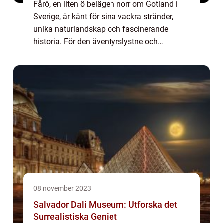
Fårö, en liten ö belägen norr om Gotland i
Sverige, är känt för sina vackra stränder,
unika naturlandskap och fascinerande
historia. För den äventyrslystne och
upplevelsesökande resenären finns här en
mängd olika aktiviteter att utforska och
njuta av...
08 november 2023
Salvador Dali Museum: Utforska det
Surrealistiska Geniet