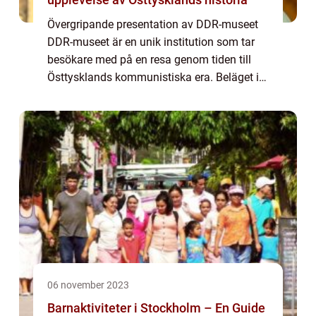
Övergripande presentation av DDR-museet
DDR-museet är en unik institution som tar
besökare med på en resa genom tiden till
Östtysklands kommunistiska era. Beläget i
hjärtat av Berlin, erbjuder museet en
fascinerande inblick i livet bakom järnridån
oc...
06 november 2023
Barnaktiviteter i Stockholm – En Guide