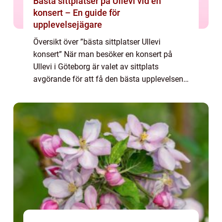
Bästa sittplatser på Ullevi vid en
konsert – En guide för
upplevelsejägare
Översikt över ”bästa sittplatser Ullevi
konsert” När man besöker en konsert på
Ullevi i Göteborg är valet av sittplats
avgörande för att få den bästa upplevelsen.
På Ullevi erbjuds olika områden och
platstyper som passar olika preferenser...