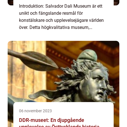
Introduktion: Salvador Dali Museum är ett
unikt och fängslande resmål för
konstälskare och upplevelsejägare världen
över. Detta högkvalitativa museum,
dedikerat till den spanska konstnären
Salvador Dali, är en plats där besökare kan
fördjupa sig i de...
06 november 2023
DDR-museet: En djupgående
upplevelse av Östtysklands historia