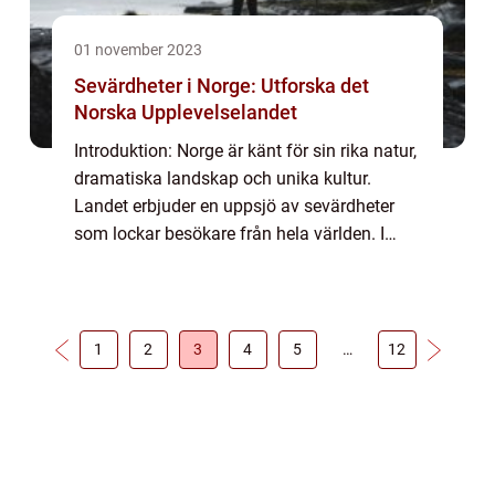
01 november 2023
Sevärdheter i Norge: Utforska det
Norska Upplevelselandet
Introduktion: Norge är känt för sin rika natur,
dramatiska landskap och unika kultur.
Landet erbjuder en uppsjö av sevärdheter
som lockar besökare från hela världen. I
denna artikel kommer vi att ge en grundlig
översikt över de mest populära sevärdhe...
1
2
3
4
5
…
12