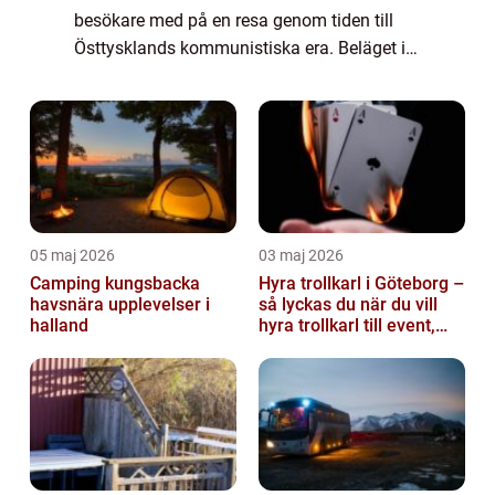
besökare med på en resa genom tiden till
Östtysklands kommunistiska era. Beläget i
hjärtat av Berlin, erbjuder museet en
fascinerande inblick i livet bakom järnridån
oc...
05 maj 2026
03 maj 2026
Camping kungsbacka
Hyra trollkarl i Göteborg –
havsnära upplevelser i
så lyckas du när du vill
halland
hyra trollkarl till event,
kalas och företagsfe...