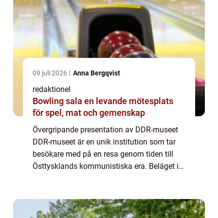
09 juli 2026
Anna Bergqvist
redaktionel
Bowling sala en levande mötesplats
för spel, mat och gemenskap
Övergripande presentation av DDR-museet
DDR-museet är en unik institution som tar
besökare med på en resa genom tiden till
Östtysklands kommunistiska era. Beläget i
hjärtat av Berlin, erbjuder museet en
fascinerande inblick i livet bakom järnridån
oc...