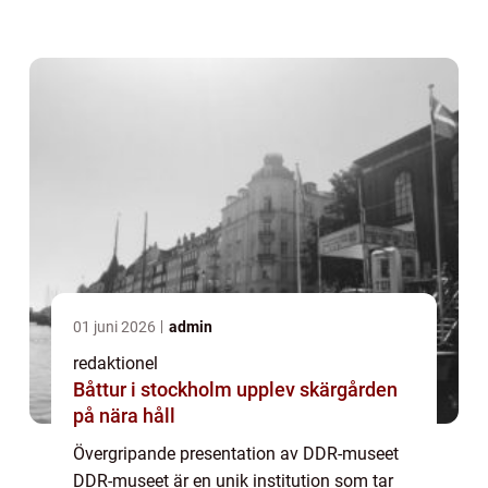
hjärtat av Berlin, erbjuder museet en
fascinerande inblick i livet bakom järnridån
oc...
01 juni 2026
admin
redaktionel
Båttur i stockholm upplev skärgården
på nära håll
Övergripande presentation av DDR-museet
DDR-museet är en unik institution som tar