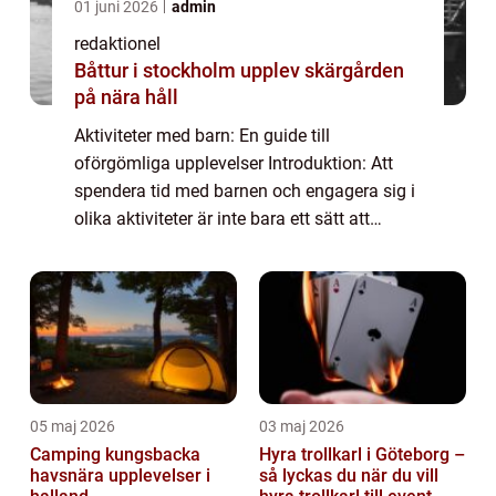
01 juni 2026
admin
redaktionel
Båttur i stockholm upplev skärgården
på nära håll
Aktiviteter med barn: En guide till
oförgömliga upplevelser Introduktion: Att
spendera tid med barnen och engagera sig i
olika aktiviteter är inte bara ett sätt att
bygga starka familjeband och skapa
minnen för livet, utan det ger även barnen
möjligh...
05 maj 2026
03 maj 2026
Camping kungsbacka
Hyra trollkarl i Göteborg –
havsnära upplevelser i
så lyckas du när du vill