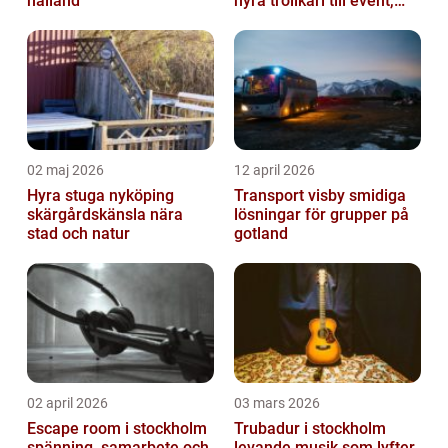
halland
hyra trollkarl till event,
kalas och företagsfe...
02 maj 2026
12 april 2026
Hyra stuga nyköping
Transport visby smidiga
skärgårdskänsla nära
lösningar för grupper på
stad och natur
gotland
02 april 2026
03 mars 2026
Escape room i stockholm
Trubadur i stockholm
spänning, samarbete och
levande musik som lyfter