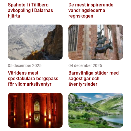
Spahotell i Tällberg –
De mest inspirerande
avkoppling i Dalarnas
vandringslederna i
hjärta
regnskogen
05 december 2025
04 december 2025
Världens mest
Barnvänliga städer med
spektakulära bergspass
sagostigar och
för vildmarksäventyr
äventyrsleder