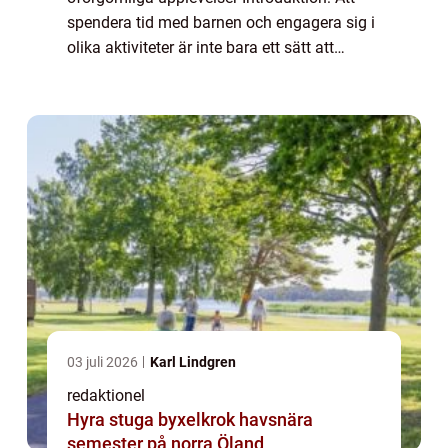
spendera tid med barnen och engagera sig i
olika aktiviteter är inte bara ett sätt att
bygga starka familjeband och skapa
minnen för livet, utan det ger även barnen
möjligh...
03 juli 2026
Karl Lindgren
redaktionel
Hyra stuga byxelkrok havsnära
semester på norra Öland