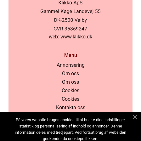
web:
www.klikko.dk
Menu
Annonsering
Om oss
Om oss
Cookies
Cookies
Kontakta oss
Kontakta oss
På vores website bruges cookies til at huske dine indstillinger,
Sitemap
statistik og personalisering af indhold og annoncer. Denne
information deles med tredjepart. Ved fortsat brug af websiden
Sitemap
godkender du cookiepolitikken.