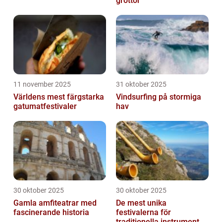
grottor
11 november 2025
31 oktober 2025
Världens mest färgstarka
Vindsurfing på stormiga
gatumatfestivaler
hav
30 oktober 2025
30 oktober 2025
Gamla amfiteatrar med
De mest unika
fascinerande historia
festivalerna för
traditionella instrument