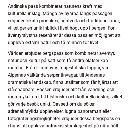
Andinska pass kombinerar naturens kraft med
kulturella inslag. Många av byarna längs passagen
erbjuder lokala produkter, hantverk och traditionell mat,
vilket ger en unik inblick i livet högt upp i bergen. För
äventyrslystna resenärer är dessa pass en möjlighet att
uppleva extrem natur och få minnen för livet.
Världen erbjuder bergspass som kombinerar äventyr,
natur och kultur på sätt som få andra platser kan
matcha. Från Himalayas majestätiska toppar, via
Alpernas välkända serpentinvägar, till Andernas
dramatiska landskap, finns utsikter som får hjärtat att
slå snabbare. Passen erbjuder allt från vandring och
motorcykelturer till historiska och kulturella inslag, vilket
gör varje besök unikt. Oavsett om du söker
adrenalinfyllda upplevelser, lugna panoraman eller
fotograferingsmöjligheter, erbjuder dessa bergspass en
chans att uppleva naturens storslagenhet på nära håll.