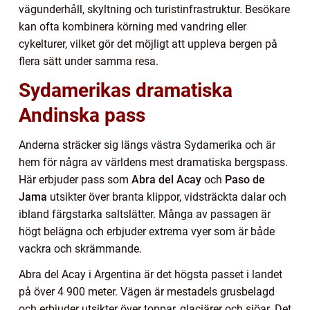
vägunderhåll, skyltning och turistinfrastruktur. Besökare
kan ofta kombinera körning med vandring eller
cykelturer, vilket gör det möjligt att uppleva bergen på
flera sätt under samma resa.
Sydamerikas dramatiska
Andinska pass
Anderna sträcker sig längs västra Sydamerika och är
hem för några av världens mest dramatiska bergspass.
Här erbjuder pass som
Abra del Acay
och
Paso de
Jama
utsikter över branta klippor, vidsträckta dalar och
ibland färgstarka saltslätter. Många av passagen är
högt belägna och erbjuder extrema vyer som är både
vackra och skrämmande.
Abra del Acay i Argentina är det högsta passet i landet
på över 4 900 meter. Vägen är mestadels grusbelagd
och erbjuder utsikter över toppar, glaciärer och sjöar. Det