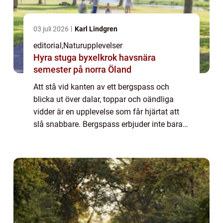
03 juli 2026
Karl Lindgren
editorial
,
Naturupplevelser
Hyra stuga byxelkrok havsnära
semester på norra Öland
Att stå vid kanten av ett bergspass och
blicka ut över dalar, toppar och oändliga
vidder är en upplevelse som får hjärtat att
slå snabbare. Bergspass erbjuder inte bara
spektakulära vyer utan är ocks&ar...