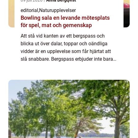
09 juli 2026
Anna Bergqvist
editorial
,
Naturupplevelser
Bowling sala en levande mötesplats
för spel, mat och gemenskap
Att stå vid kanten av ett bergspass och
blicka ut över dalar, toppar och oändliga
vidder är en upplevelse som får hjärtat att
slå snabbare. Bergspass erbjuder inte bara
spektakulära vyer utan är ocks&ar...