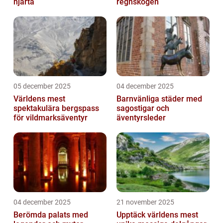
hjärta
regnskogen
05 december 2025
04 december 2025
Världens mest
Barnvänliga städer med
spektakulära bergspass
sagostigar och
för vildmarksäventyr
äventyrsleder
04 december 2025
21 november 2025
Berömda palats med
Upptäck världens mest