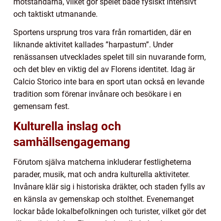
motståndarna, vilket gör spelet både fysiskt intensivt
och taktiskt utmanande.
Sportens ursprung tros vara från romartiden, där en
liknande aktivitet kallades ”harpastum”. Under
renässansen utvecklades spelet till sin nuvarande form,
och det blev en viktig del av Florens identitet. Idag är
Calcio Storico inte bara en sport utan också en levande
tradition som förenar invånare och besökare i en
gemensam fest.
Kulturella inslag och
samhällsengagemang
Förutom själva matcherna inkluderar festligheterna
parader, musik, mat och andra kulturella aktiviteter.
Invånare klär sig i historiska dräkter, och staden fylls av
en känsla av gemenskap och stolthet. Evenemanget
lockar både lokalbefolkningen och turister, vilket gör det