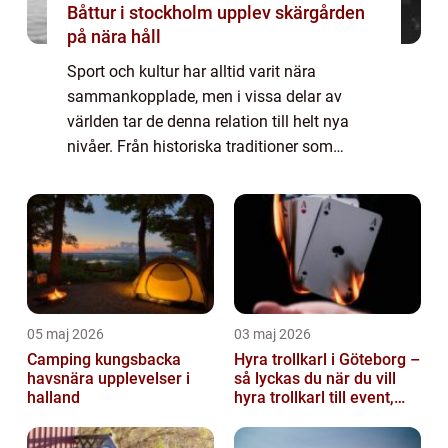
Båttur i stockholm upplev skärgården
på nära håll
Sport och kultur har alltid varit nära
sammankopplade, men i vissa delar av
världen tar de denna relation till helt nya
nivåer. Från historiska traditioner som
bevarats i århundraden till moderna
evenemang som blandar musi...
05 maj 2026
03 maj 2026
Camping kungsbacka
Hyra trollkarl i Göteborg –
havsnära upplevelser i
så lyckas du när du vill
halland
hyra trollkarl till event,
kalas och företagsfe...