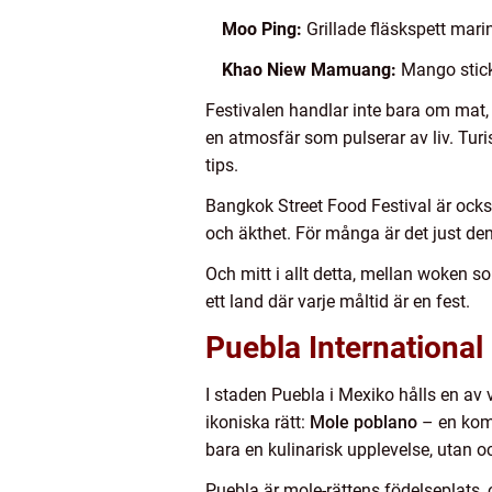
Moo Ping:
Grillade fläskspett mari
Khao Niew Mamuang:
Mango stick
Festivalen handlar inte bara om mat
en atmosfär som pulserar av liv. Turis
tips.
Bangkok Street Food Festival är ocks
och äkthet. För många är det just de
Och mitt i allt detta, mellan woken so
ett land där varje måltid är en fest.
Puebla International
I staden Puebla i Mexiko hålls en av
ikoniska rätt:
Mole poblano
– en komp
bara en kulinarisk upplevelse, utan ock
Puebla är mole-rättens födelseplats, 