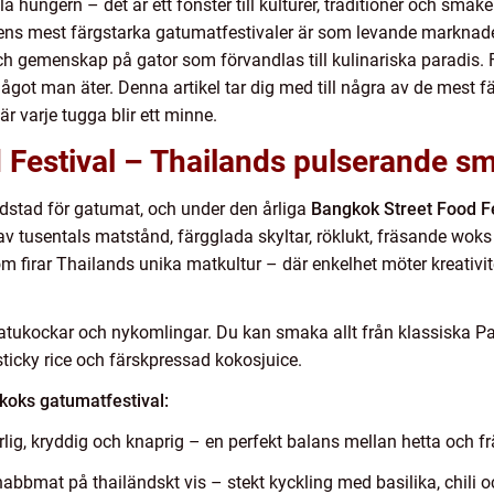
a hungern – det är ett fönster till kulturer, traditioner och smak
ns mest färgstarka gatumatfestivaler är som levande marknader
h gemenskap på gator som förvandlas till kulinariska paradis. F
något man äter. Denna artikel tar dig med till några av de mest 
r varje tugga blir ett minne.
 Festival – Thailands pulserande s
udstad för gatumat, och under den årliga
Bangkok Street Food Fe
ls av tusentals matstånd, färgglada skyltar, röklukt, fräsande w
m firar Thailands unika matkultur – där enkelhet möter kreativite
tukockar och nykomlingar. Du kan smaka allt från klassiska Pad 
ticky rice och färskpressad kokosjuice.
gkoks gatumatfestival:
lig, kryddig och knaprig – en perfekt balans mellan hetta och fr
abbmat på thailändskt vis – stekt kyckling med basilika, chili o