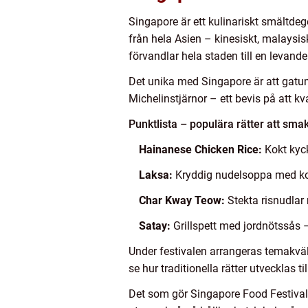
Singapore är ett kulinariskt smältdeg
från hela Asien – kinesiskt, malaysisk
förvandlar hela staden till en levand
Det unika med Singapore är att gatum
Michelinstjärnor – ett bevis på att kva
Punktlista – populära rätter att sma
Hainanese Chicken Rice:
Kokt kyck
Laksa:
Kryddig nudelsoppa med kok
Char Kway Teow:
Stekta risnudlar
Satay:
Grillspett med jordnötssås –
Under festivalen arrangeras temakväl
se hur traditionella rätter utvecklas
Det som gör Singapore Food Festival s