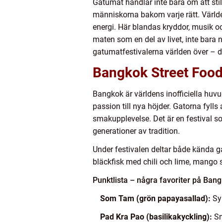
Gatumat handlar inte bara om att still
människorna bakom varje rätt. Världe
energi. Här blandas kryddor, musik oc
maten som en del av livet, inte bara 
gatumatfestivalerna världen över – dä
Bangkok Street Food
Bangkok är världens inofficiella huv
passion till nya höjder. Gatorna fyl
smakupplevelse. Det är en festival so
generationer av tradition.
Under festivalen deltar både kända ga
bläckfisk med chili och lime, mango s
Punktlista – några favoriter på Ban
Som Tam (grön papayasallad):
Syr
Pad Kra Pao (basilikakyckling):
Sn