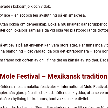
nerade i kokosmjölk och vitlök.
y rice – en söt och len avslutning på en smakresa.
, utan också om gemenskap. Lokala musikakter, dansgrupper och
ter och lokalbor samlas sida vid sida vid plastbord längs trottoar
å ett bevis på att enkelhet kan vara storslaget. Här finns inga 
nna blandning – det vardagliga och det extraordinära – som gör 
m fräser och doften av grill, finns det en känsla av stolthet. De
 Mole Festival – Mexikansk traditio
 världens mest smakrika festivaler –
International Mole Festival
lex sås gjord på chili, choklad, nötter och kryddor, ofta servera
så en hyllning till kulturarv, hantverk och kreativitet.
och under festivalen förvandlas stadens gator till en fest av fär