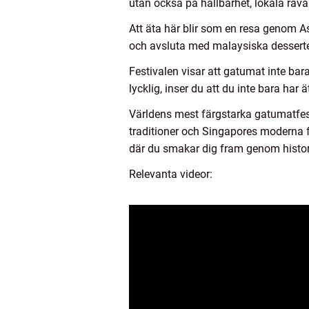
utan också på hållbarhet, lokala råv
Att äta här blir som en resa genom A
och avsluta med malaysiska desserte
Festivalen visar att gatumat inte bar
lycklig, inser du att du inte bara har ä
Världens mest färgstarka gatumatfest
traditioner och Singapores moderna fu
där du smakar dig fram genom histori
Relevanta videor: