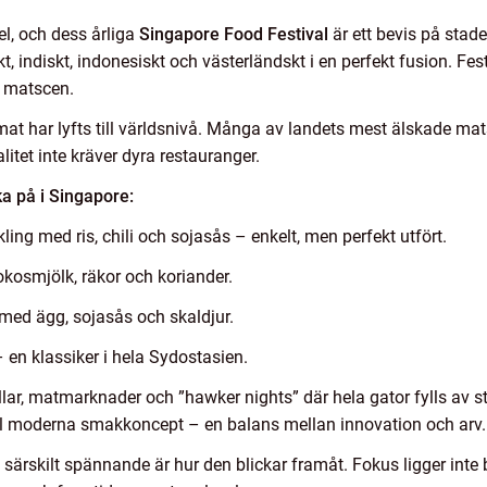
el, och dess årliga
Singapore Food Festival
är ett bevis på stad
t, indiskt, indonesiskt och västerländskt i en perfekt fusion. Fe
e matscen.
at har lyfts till världsnivå. Många av landets mest älskade mats
litet inte kräver dyra restauranger.
ka på i Singapore:
ling med ris, chili och sojasås – enkelt, men perfekt utfört.
osmjölk, räkor och koriander.
 med ägg, sojasås och skaldjur.
 en klassiker i hela Sydostasien.
lar, matmarknader och ”hawker nights” där hela gator fylls av 
 till moderna smakkoncept – en balans mellan innovation och arv.
ärskilt spännande är hur den blickar framåt. Fokus ligger inte b