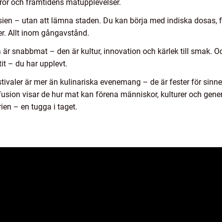
aror och framtidens matupplevelser.
sien – utan att lämna staden. Du kan börja med indiska dosas,
r. Allt inom gångavstånd.
a är snabbmat – den är kultur, innovation och kärlek till smak. O
tit – du har upplevt.
ivaler är mer än kulinariska evenemang – de är fester för sinne
sion visar de hur mat kan förena människor, kulturer och generat
en – en tugga i taget.