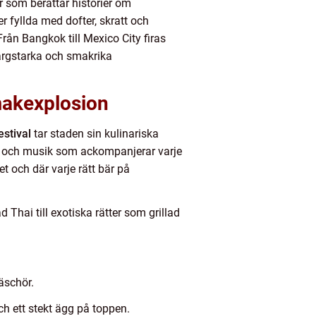
er som berättar historier om
 fyllda med dofter, skratt och
rån Bangkok till Mexico City firas
färgstarka och smakrika
makexplosion
stival
tar staden sin kulinariska
oks och musik som ackompanjerar varje
t och där varje rätt bär på
Thai till exotiska rätter som grillad
äschör.
ch ett stekt ägg på toppen.