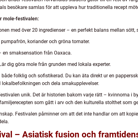
tals besökare samlas för att uppleva hur traditionella recept mö
r mole-festivalen:
nen med över 20 ingredienser – en perfekt balans mellan sött, s
 pumpafrön, koriander och gröna tomater.
 – en smaksensation från Oaxaca.
är dig göra mole från grunden med lokala experter.
 både folklig och sofistikerad. Du kan äta direkt ur en pappers
ed lokalbefolkningen och dela smakupplevelser.
stivalen unik. Det är historien bakom varje rätt – kvinnorna i 
familjerecepten som gått i arv och den kulturella stolthet som g
nskap. Festivalen påminner om att det inte handlar om att kopie
dela.
val – Asiatisk fusion och framtide