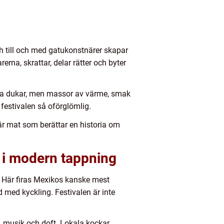
 till och med gatukonstnärer skapar
erna, skrattar, delar rätter och byter
vita dukar, men massor av värme, smak
festivalen så oförglömlig.
t är mat som berättar en historia om
n i modern tappning
. Här firas Mexikos kanske mest
d med kyckling. Festivalen är inte
g, musik och doft. Lokala kockar,