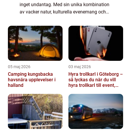
inget undantag. Med sin unika kombination
av vacker natur, kulturella evenemang och
spännande aktiviteter, finns det något för
alla att utforska och uppleva under vinter...
05 maj 2026
03 maj 2026
Camping kungsbacka
Hyra trollkarl i Göteborg –
havsnära upplevelser i
så lyckas du när du vill
halland
hyra trollkarl till event,
kalas och företagsfe...