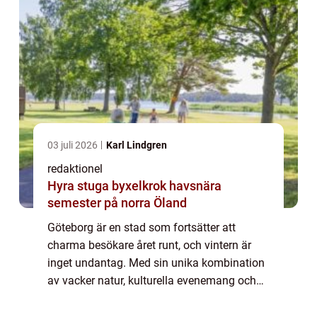
03 juli 2026
Karl Lindgren
redaktionel
Hyra stuga byxelkrok havsnära
semester på norra Öland
Göteborg är en stad som fortsätter att
charma besökare året runt, och vintern är
inget undantag. Med sin unika kombination
av vacker natur, kulturella evenemang och
spännande aktiviteter, finns det något för
alla att utforska och uppleva under vinter...