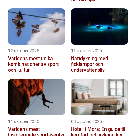
12 oktober 2025
11 oktober 2025
Världens mest unika
Nattdykning med
kombinationer av sport
ficklampor och
och kultur
undervattensliv
11 oktober 2025
03 oktober 2025
Världens mest
Hotell i Mora: En guide till
inspirerande sportäventyr
komfort och avkoppling