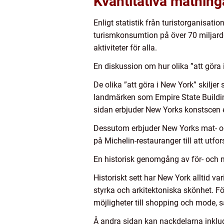
Kvantitativa mätning
Enligt statistik från turistorganisat
turismkonsumtion på över 70 miljarder
aktiviteter för alla.
En diskussion om hur olika ”att göra 
De olika ”att göra i New York” skiljer 
landmärken som Empire State Building
sidan erbjuder New Yorks konstscen en
Dessutom erbjuder New Yorks mat- och
på Michelin-restauranger till att utf
En historisk genomgång av för- och n
Historiskt sett har New York alltid v
styrka och arkitektoniska skönhet. F
möjligheter till shopping och mode, 
Å andra sidan kan nackdelarna inklud