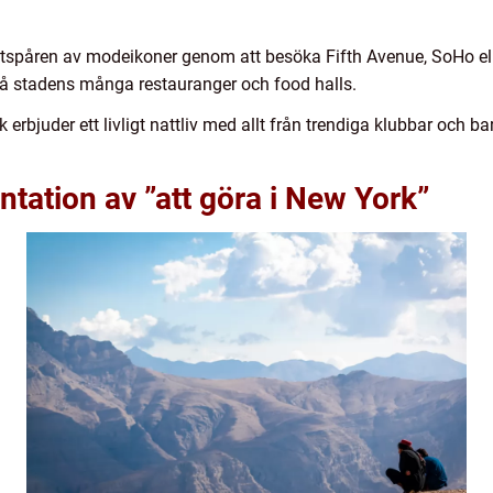
otspåren av modeikoner genom att besöka Fifth Avenue, SoHo elle
 på stadens många restauranger och food halls.
erbjuder ett livligt nattliv med allt från trendiga klubbar och bar
tation av ”att göra i New York”