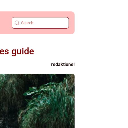
res guide
redaktionel