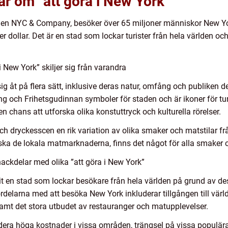
ar om ”att göra i New York”
ionen NYC & Company, besöker över 65 miljoner människor New York 
 dollar. Det är en stad som lockar turister från hela världen oc
i New York” skiljer sig från varandra
sig åt på flera sätt, inklusive deras natur, omfång och publiken de r
 och Frihetsgudinnan symboler för staden och är ikoner för tur
 chans att utforska olika konstuttryck och kulturella rörelser.
 dryckesscen en rik variation av olika smaker och matstilar fr
orska de lokala matmarknaderna, finns det något för alla smaker o
ackdelar med olika ”att göra i New York”
arit en stad som lockar besökare från hela världen på grund av 
ördelarna med att besöka New York inkluderar tillgången till vä
samt det stora utbudet av restauranger och matupplevelser.
era höga kostnader i vissa områden, trängsel på vissa populära 