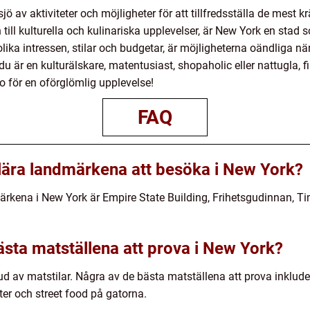
sjö av aktiviteter och möjligheter för att tillfredsställa de mest
 till kulturella och kulinariska upplevelser, är New York en stad
 olika intressen, stilar och budgetar, är möjligheterna oändliga nä
 är en kulturälskare, matentusiast, shopaholic eller nattugla, fi
o för en oförglömlig upplevelse!
FAQ
lära landmärkena att besöka i New York?
rkena i New York är Empire State Building, Frihetsgudinnan, 
ästa matställena att prova i New York?
bud av matstilar. Några av de bästa matställena att prova inklu
ter och street food på gatorna.