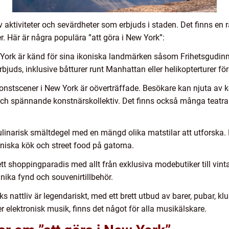
 aktiviteter och sevärdheter som erbjuds i staden. Det finns en r
ser. Här är några populära ”att göra i New York”:
 York är känd för sina ikoniska landmärken såsom Frihetsgudi
rbjuds, inklusive båtturer runt Manhattan eller helikopterturer för
h konstscener i New York är oöverträffade. Besökare kan njuta av
r och spännande konstnärskollektiv. Det finns också många teatr
linarisk smältdegel med en mängd olika matstilar att utforska. 
niska kök och street food på gatorna.
t shoppingparadis med allt från exklusiva modebutiker till vin
 unika fynd och souvenirtillbehör.
s nattliv är legendariskt, med ett brett utbud av barer, pubar, k
er elektronisk musik, finns det något för alla musikälskare.