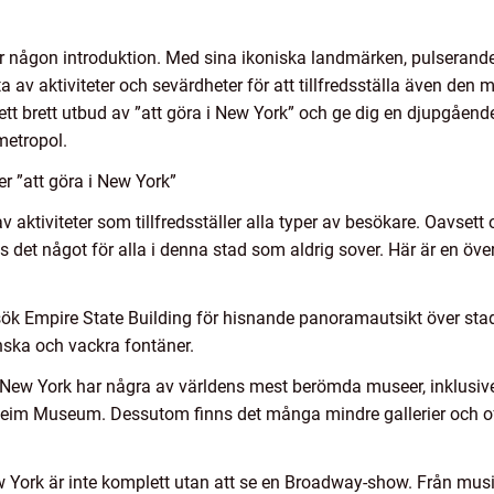
r någon introduktion. Med sina ikoniska landmärken, pulserande
a av aktiviteter och sevärdheter för att tillfredsställa även den 
tt brett utbud av ”att göra i New York” och ge dig en djupgående,
metropol.
er ”att göra i New York”
aktiviteter som tillfredsställer alla typer av besökare. Oavsett 
inns det något för alla i denna stad som aldrig sover. Här är en ö
sök Empire State Building för hisnande panoramautsikt över st
önska och vackra fontäner.
 New York har några av världens mest berömda museer, inklusiv
m Museum. Dessutom finns det många mindre gallerier och offe
 York är inte komplett utan att se en Broadway-show. Från musika