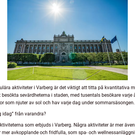
ulära aktiviteter i Varberg är det viktigt att titta på kvantitativa
t besökta sevärdheterna i staden, med tusentals besökare varje å
or som njuter av sol och hav varje dag under sommarsäsongen.
rg idag” från varandra?
 aktiviteterna som erbjuds i Varberg. Några aktiviteter är mer äve
r mer avkopplande och fridfulla, som spa- och wellnessanläggn