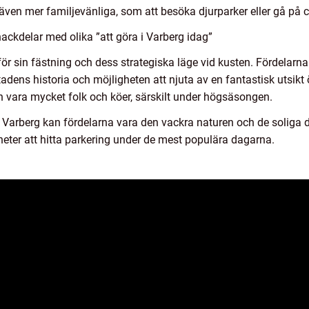
r även mer familjevänliga, som att besöka djurparker eller gå på
ackdelar med olika ”att göra i Varberg idag”
t för sin fästning och dess strategiska läge vid kusten. Fördelar
stadens historia och möjligheten att njuta av en fantastisk utsik
n vara mycket folk och köer, särskilt under högsäsongen.
 i Varberg kan fördelarna vara den vackra naturen och de solig
heter att hitta parkering under de mest populära dagarna.