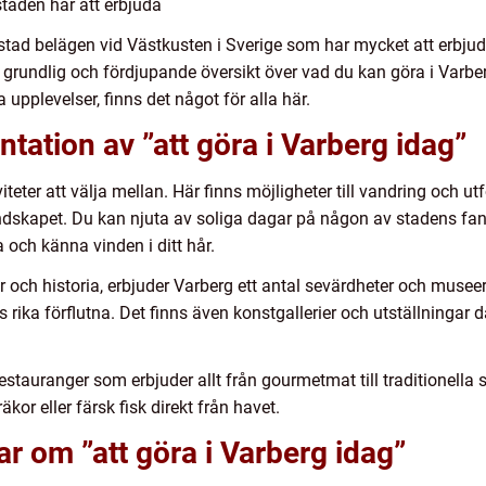
staden har att erbjuda
stad belägen vid Västkusten i Sverige som har mycket att erbjud
 grundlig och fördjupande översikt över vad du kan göra i Varbe
 upplevelser, finns det något för alla här.
tation av ”att göra i Varberg idag”
iviteter att välja mellan. Här finns möjligheter till vandring och 
ndskapet. Du kan njuta av soliga dagar på någon av stadens fan
 och känna vinden i ditt hår.
r och historia, erbjuder Varberg ett antal sevärdheter och musee
rika förflutna. Det finns även konstgallerier och utställningar dä
estauranger som erbjuder allt från gourmetmat till traditionell
kor eller färsk fisk direkt från havet.
ar om ”att göra i Varberg idag”