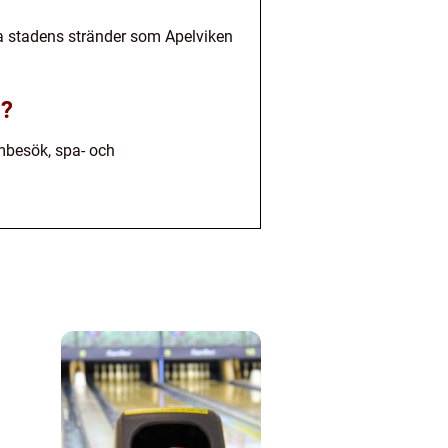
ska stadens stränder som Apelviken
g?
umbesök, spa- och