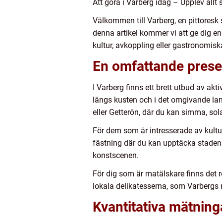
Att göra i Varberg idag – Upplev allt 
Välkommen till Varberg, en pittoresk 
denna artikel kommer vi att ge dig en
kultur, avkoppling eller gastronomiska
En omfattande presen
I Varberg finns ett brett utbud av akt
längs kusten och i det omgivande la
eller Getterön, där du kan simma, sola
För dem som är intresserade av kultu
fästning där du kan upptäcka stadens 
konstscenen.
För dig som är matälskare finns det r
lokala delikatesserna, som Varbergs rä
Kvantitativa mätning