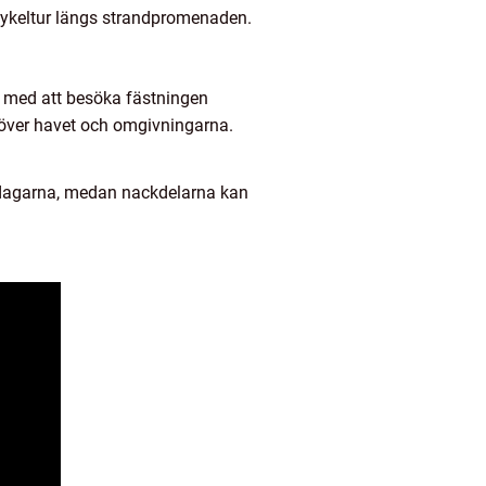
 cykeltur längs strandpromenaden.
na med att besöka fästningen
t över havet och omgivningarna.
a dagarna, medan nackdelarna kan