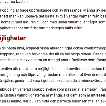
den varma bastun.
koppling är både uppfriskande och avstressande. Många av des
ebär att man kan uppleva det bästa av två världar värmen från ba
kontakt med naturen, till och med under vintertid, är något so
pplevelser där området runt badstegen hålls isfritt.
jligheter
e till nästa nivå, erbjuder vissa anläggningar också övernattnin
vkoppling, utan kan förvandla det till en hel helgs retreat. Des
h, bastu, relaxyta samt en mängd andra faciliteter som förstä
kreativa alternativ som möjligheten till att använda ett lusthus
ner, grillning och ölprovning medan man blickar ut över den fant
r själen, genom att vara i gott sällskap och dela minnesvärda s
bjuda en varierad spaupplevelse som passar alla smaker. Från 
miga lusthus valmöjligheterna är många. För dem som är intresser
på Liselund, där du kan hitta den perfekta balansen mellan avk