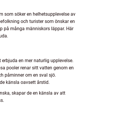
em som söker en helhetsupplevelse av
befolkning och turister som önskar en
repp på många människors läppar. Här
uda.
t erbjuda en mer naturlig upplevelse.
sa pooler renar sitt vatten genom en
 och påminner om en sval sjö.
de känsla oavsett årstid.
nska, skapar de en känsla av att
ss.