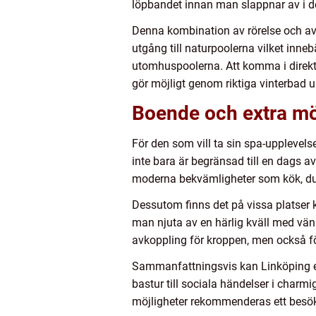
löpbandet innan man slappnar av i 
Denna kombination av rörelse och av
utgång till naturpoolerna vilket inn
utomhuspoolerna. Att komma i direkt 
gör möjligt genom riktiga vinterbad u
Boende och extra mö
För den som vill ta sin spa-upplevels
inte bara är begränsad till en dags a
moderna bekvämligheter som kök, dusc
Dessutom finns det på vissa platser 
man njuta av en härlig kväll med vän
avkoppling för kroppen, men också fö
Sammanfattningsvis kan Linköping er
bastur till sociala händelser i char
möjligheter rekommenderas ett besök 