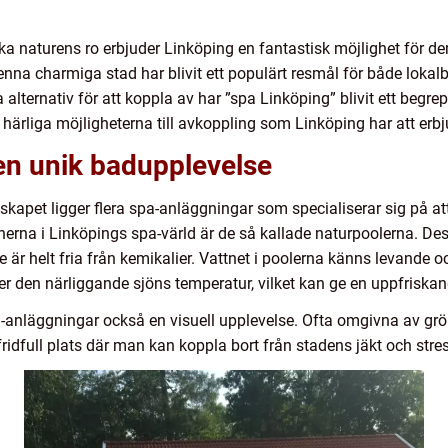
a naturens ro erbjuder Linköping en fantastisk möjlighet för d
enna charmiga stad har blivit ett populärt resmål för både lokal
lternativ för att koppla av har ”spa Linköping” blivit ett beg
ärliga möjligheterna till avkoppling som Linköping har att erbj
 en unik badupplevelse
dskapet ligger flera spa-anläggningar som specialiserar sig på at
nerna i Linköpings spa-värld är de så kallade naturpoolerna. Des
de är helt fria från kemikalier. Vattnet i poolerna känns levande
r den närliggande sjöns temperatur, vilket kan ge en uppfriskan
anläggningar också en visuell upplevelse. Ofta omgivna av grö
fridfull plats där man kan koppla bort från stadens jäkt och stre