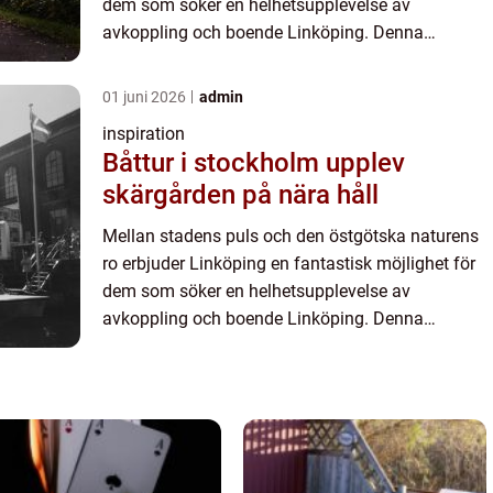
dem som söker en helhetsupplevelse av
avkoppling och boende Linköping. Denna
charmiga stad har blivit ett populär...
01 juni 2026
admin
inspiration
Båttur i stockholm upplev
skärgården på nära håll
Mellan stadens puls och den östgötska naturens
ro erbjuder Linköping en fantastisk möjlighet för
dem som söker en helhetsupplevelse av
avkoppling och boende Linköping. Denna
charmiga stad har blivit ett populär...