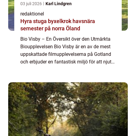
03 juli 2026
Karl Lindgren
redaktionel
Hyra stuga byxelkrok havsnära
semester på norra Öland
Bio Visby – En Översikt över den Utmärkta
Bioupplevelsen Bio Visby är en av de mest
uppskattade filmupplevelserna på Gotland
och erbjuder en fantastisk miljö för att njuta
av film på stora duken. Staden Visby är inte
bara erkänd för sina medelt...