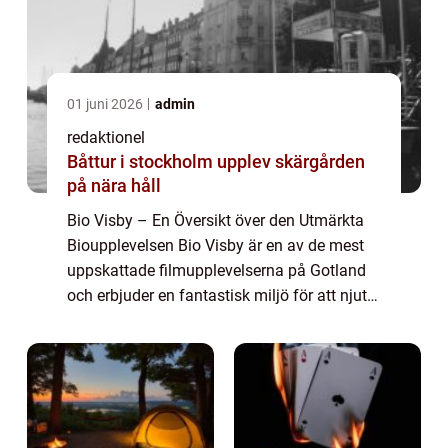
01 juni 2026
admin
redaktionel
Båttur i stockholm upplev skärgården
på nära håll
Bio Visby – En Översikt över den Utmärkta
Bioupplevelsen Bio Visby är en av de mest
uppskattade filmupplevelserna på Gotland
och erbjuder en fantastisk miljö för att njuta
av film på stora duken. Staden Visby är inte
bara erkänd för sina medelt...