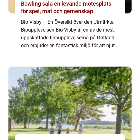
Bowling sala en levande mötesplats
för spel, mat och gemenskap
Bio Visby – En Översikt över den Utmärkta
Bioupplevelsen Bio Visby är en av de mest
uppskattade filmupplevelserna på Gotland
och erbjuder en fantastisk miljö för att njuta
av film på stora duken. Staden Visby är inte
bara erkänd för sina medelt...