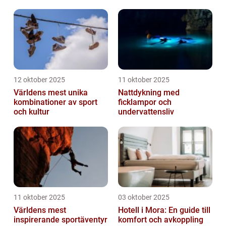
12 oktober 2025
11 oktober 2025
Världens mest unika
Nattdykning med
kombinationer av sport
ficklampor och
och kultur
undervattensliv
11 oktober 2025
03 oktober 2025
Världens mest
Hotell i Mora: En guide till
inspirerande sportäventyr
komfort och avkoppling