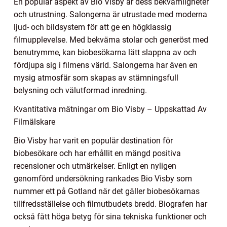
En populär aspekt av Bio Visby är dess bekvämligheter
och utrustning. Salongerna är utrustade med moderna
ljud- och bildsystem för att ge en högklassig
filmupplevelse. Med bekväma stolar och generöst med
benutrymme, kan biobesökarna lätt slappna av och
fördjupa sig i filmens värld. Salongerna har även en
mysig atmosfär som skapas av stämningsfull
belysning och välutformad inredning.
Kvantitativa mätningar om Bio Visby – Uppskattad Av
Filmälskare
Bio Visby har varit en populär destination för
biobesökare och har erhållit en mängd positiva
recensioner och utmärkelser. Enligt en nyligen
genomförd undersökning rankades Bio Visby som
nummer ett på Gotland när det gäller biobesökarnas
tillfredsställelse och filmutbudets bredd. Biografen har
också fått höga betyg för sina tekniska funktioner och