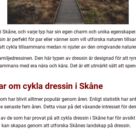
n i Skåne, och varje typ har sin egen charm och unika egenskape
in är perfekt för par eller vänner som vill utforska naturen ti
t att cykla tillsammans medan ni njuter av den omgivande nature
miljedressinen. Den här typen av dressin är designad för att ry
llsammans med era nära och kära. Det är ett utmärkt sätt att sp
ar om cykla dressin i Skåne
som har blivit alltmer populär genom åren. Enligt statistik har an
 senaste fem åren. Detta visar på det växande intresset för de
v de som har provat på att cykla dressin i Skåne har för avsikt a
 kan skapas genom att utforska Skånes landskap på dressin.