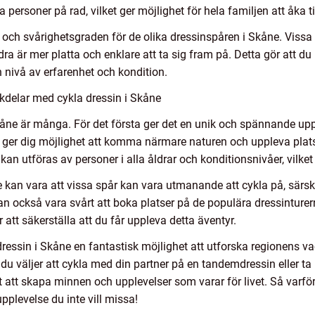
 personer på rad, vilket ger möjlighet för hela familjen att åka t
n och svårighetsgraden för de olika dressinspåren i Skåne. Viss
a är mer platta och enklare att ta sig fram på. Detta gör att du 
 nivå av erfarenhet och kondition.
kdelar med cykla dressin i Skåne
Skåne är många. För det första ger det en unik och spännande u
Det ger dig möjlighet att komma närmare naturen och uppleva plat
n utföras av personer i alla åldrar och konditionsnivåer, vilket gö
kan vara att vissa spår kan vara utmanande att cykla på, särskil
n också vara svårt att boka platser på de populära dressinture
r att säkerställa att du får uppleva detta äventyr.
essin i Skåne en fantastisk möjlighet att utforska regionens va
du väljer att cykla med din partner på en tandemdressin eller ta
att skapa minnen och upplevelser som varar för livet. Så varför
upplevelse du inte vill missa!