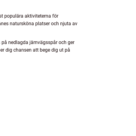
t populära aktiviteterna för
kånes natursköna platser och njuta av
s på nedlagda järnvägsspår och ger
ger dig chansen att bege dig ut på