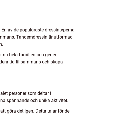
r. En av de populäraste dressintyperna
llsammans. Tandemdressin är utformad
n.
mma hela familjen och ger er
endera tid tillsammans och skapa
talet personer som deltar i
nna spännande och unika aktivitet.
tt göra det igen. Detta talar för de