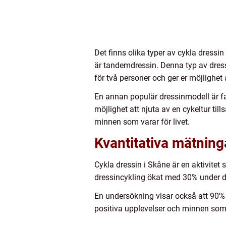
Det finns olika typer av cykla dressi
är tandemdressin. Denna typ av dress
för två personer och ger er möjlighe
En annan populär dressinmodell är fa
möjlighet att njuta av en cykeltur ti
minnen som varar för livet.
Kvantitativa mätning
Cykla dressin i Skåne är en aktivitet 
dressincykling ökat med 30% under de
En undersökning visar också att 90% a
positiva upplevelser och minnen som