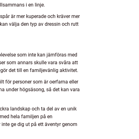
illsammans i en linje.
a spår är mer kuperade och kräver mer
kan välja den typ av dressin och rutt
pplevelse som inte kan jämföras med
ser som annars skulle vara svåra att
r det till en familjevänlig aktivitet.
t för personer som är oerfarna eller
rna under högsäsong, så det kan vara
ckra landskap och ta del av en unik
 med hela familjen på en
 inte ge dig ut på ett äventyr genom