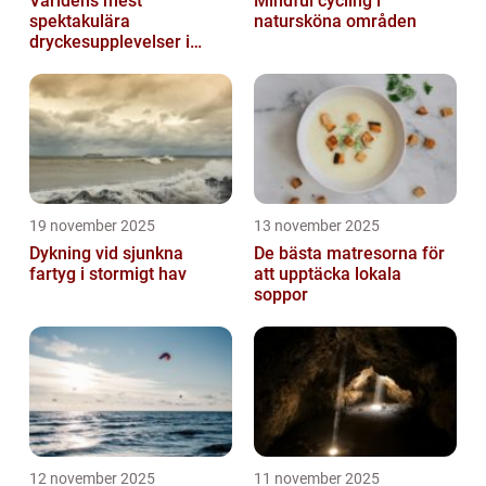
Världens mest
Mindful cycling i
spektakulära
natursköna områden
dryckesupplevelser i
Asien
19 november 2025
13 november 2025
Dykning vid sjunkna
De bästa matresorna för
fartyg i stormigt hav
att upptäcka lokala
soppor
12 november 2025
11 november 2025