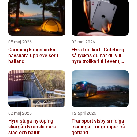
andra orga...
05 maj 2026
03 maj 2026
Camping kungsbacka
Hyra trollkarl i Göteborg –
havsnära upplevelser i
så lyckas du när du vill
halland
hyra trollkarl till event,
kalas och företagsfe...
02 maj 2026
12 april 2026
Hyra stuga nyköping
Transport visby smidiga
skärgårdskänsla nära
lösningar för grupper på
stad och natur
gotland