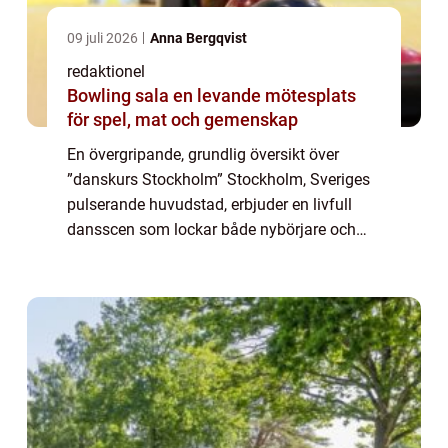
09 juli 2026
Anna Bergqvist
redaktionel
Bowling sala en levande mötesplats
för spel, mat och gemenskap
En övergripande, grundlig översikt över
”danskurs Stockholm” Stockholm, Sveriges
pulserande huvudstad, erbjuder en livfull
dansscen som lockar både nybörjare och
erfarna dansare. Oavsett om du är
intresserad av att lära dig en ny dansstil...