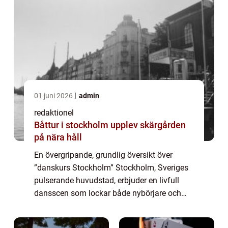
01 juni 2026
admin
redaktionel
Båttur i stockholm upplev skärgården
på nära håll
En övergripande, grundlig översikt över
”danskurs Stockholm” Stockholm, Sveriges
pulserande huvudstad, erbjuder en livfull
dansscen som lockar både nybörjare och
erfarna dansare. Oavsett om du är
intresserad av att lära dig en ny dansstil...