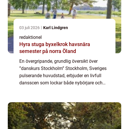
03 juli 2026
Karl Lindgren
redaktionel
Hyra stuga byxelkrok havsnära
semester på norra Öland
En övergripande, grundlig översikt över
”danskurs Stockholm” Stockholm, Sveriges
pulserande huvudstad, erbjuder en livfull
dansscen som lockar både nybörjare och
erfarna dansare. Oavsett om du är
intresserad av att lära dig en ny dansstil...