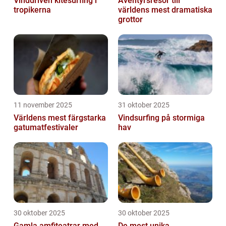
Vinddriven kitesurfing i
Äventyrsresor till
tropikerna
världens mest dramatiska
grottor
11 november 2025
31 oktober 2025
Världens mest färgstarka
Vindsurfing på stormiga
gatumatfestivaler
hav
30 oktober 2025
30 oktober 2025
Gamla amfiteatrar med
De mest unika