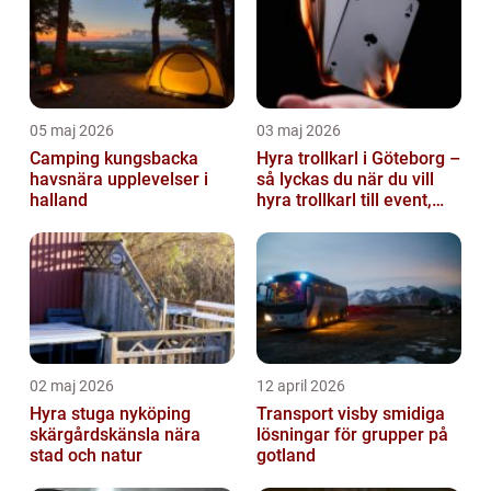
05 maj 2026
03 maj 2026
Camping kungsbacka
Hyra trollkarl i Göteborg –
havsnära upplevelser i
så lyckas du när du vill
halland
hyra trollkarl till event,
kalas och företagsfe...
02 maj 2026
12 april 2026
Hyra stuga nyköping
Transport visby smidiga
skärgårdskänsla nära
lösningar för grupper på
stad och natur
gotland