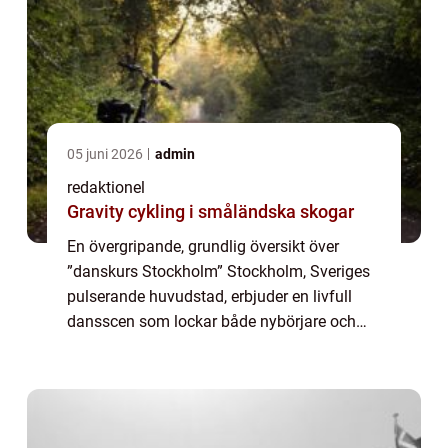
05 juni 2026
admin
redaktionel
Gravity cykling i småländska skogar
En övergripande, grundlig översikt över
”danskurs Stockholm” Stockholm, Sveriges
pulserande huvudstad, erbjuder en livfull
dansscen som lockar både nybörjare och
erfarna dansare. Oavsett om du är
intresserad av att lära dig en ny dansstil...