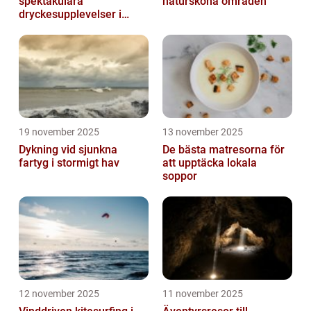
spektakulära
natursköna områden
dryckesupplevelser i
Asien
19 november 2025
13 november 2025
Dykning vid sjunkna
De bästa matresorna för
fartyg i stormigt hav
att upptäcka lokala
soppor
12 november 2025
11 november 2025