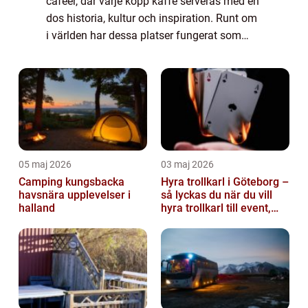
caféer, där varje kopp kaffe serveras med en
dos historia, kultur och inspiration. Runt om
i världen har dessa platser fungerat som
kreativa nav för förf...
05 maj 2026
03 maj 2026
Camping kungsbacka
Hyra trollkarl i Göteborg –
havsnära upplevelser i
så lyckas du när du vill
halland
hyra trollkarl till event,
kalas och företagsfe...