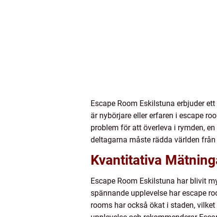
Escape Room Eskilstuna erbjuder ett 
är nybörjare eller erfaren i escape 
problem för att överleva i rymden, e
deltagarna måste rädda världen från 
Kvantitativa Mätnin
Escape Room Eskilstuna har blivit my
spännande upplevelse har escape room-
rooms har också ökat i staden, vilke