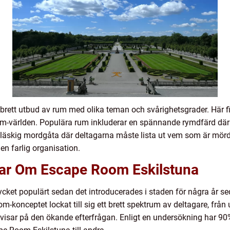
brett utbud av rum med olika teman och svårighetsgrader. Här f
room-världen. Populära rum inkluderar en spännande rymdfärd dä
n läskig mordgåta där deltagarna måste lista ut vem som är mörd
en farlig organisation.
gar Om Escape Room Eskilstuna
cket populärt sedan det introducerades i staden för några år s
konceptet lockat till sig ett brett spektrum av deltagare, från 
t visar på den ökande efterfrågan. Enligt en undersökning har 90