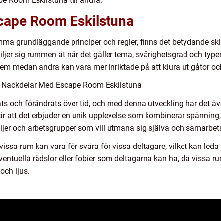
 Room Eskilstuna till andra.
scape Room Eskilstuna
amma grundläggande principer och regler, finns det betydande s
kiljer sig rummen åt när det gäller tema, svårighetsgrad och typ
lem medan andra kan vara mer inriktade på att klura ut gåtor och
h Nackdelar Med Escape Room Eskilstuna
s och förändrats över tid, och med denna utveckling har det äve
r att det erbjuder en unik upplevelse som kombinerar spännin
amiljer och arbetsgrupper som vill utmana sig själva och samarbet
ssa rum kan vara för svåra för vissa deltagare, vilket kan leda t
ventuella rädslor eller fobier som deltagarna kan ha, då vissa 
och ljus.