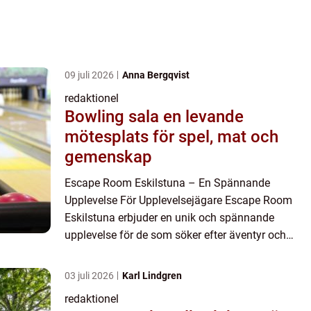
09 juli 2026
Anna Bergqvist
redaktionel
Bowling sala en levande
mötesplats för spel, mat och
gemenskap
Escape Room Eskilstuna – En Spännande
Upplevelse För Upplevelsejägare Escape Room
Eskilstuna erbjuder en unik och spännande
upplevelse för de som söker efter äventyr och
spänning. Genom att kombinera pussel, teamwork
och en begränsad tidsram ut...
03 juli 2026
Karl Lindgren
redaktionel