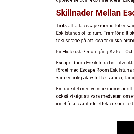
upplevelse och rekommenderar Escape
Skillnader Mellan E
Trots att alla escape rooms följer s
Eskilstunas olika rum. Framför allt s
fokuserade på att lösa tekniska prob
En Historisk Genomgång Av För- Oc
Escape Room Eskilstuna har utvecklat
fördel med Escape Room Eskilstuna ä
vara en rolig aktivitet för vänner, f
En nackdel med escape rooms är att vi
också viktigt att vara medveten om e
innehålla oväntade effekter som ljud 