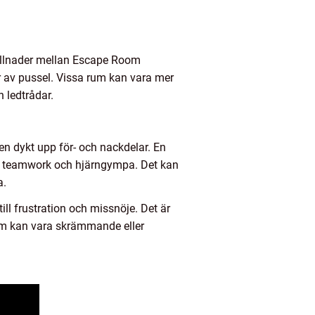
killnader mellan Escape Room
er av pussel. Vissa rum kan vara mer
 ledtrådar.
n dykt upp för- och nackdelar. En
g, teamwork och hjärngympa. Det kan
a.
ill frustration och missnöje. Det är
rum kan vara skrämmande eller