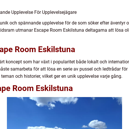
nde Upplevelse För Upplevelsejägare
unik och spännande upplevelse för de som söker efter äventyr
idsram utmanar Escape Room Eskilstuna deltagarna att lösa oli
cape Room Eskilstuna
t koncept som har växt i popularitet både lokalt och internation
åste samarbeta för att lösa en serie av pussel och ledtrådar för a
eman och historier, vilket ger en unik upplevelse varje gång.
ape Room Eskilstuna