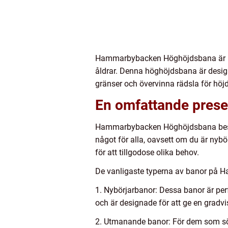
Hammarbybacken Höghöjdsbana är be
åldrar. Denna höghöjdsbana är designa
gränser och övervinna rädsla för höj
En omfattande pres
Hammarbybacken Höghöjdsbana består 
något för alla, oavsett om du är nyb
för att tillgodose olika behov.
De vanligaste typerna av banor på
1. Nybörjarbanor: Dessa banor är per
och är designade för att ge en gradvi
2. Utmanande banor: För dem som sök