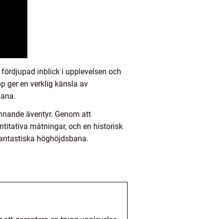
ördjupad inblick i upplevelsen och
p ger en verklig känsla av
bana.
ännande äventyr. Genom att
itativa mätningar, och en historisk
 fantastiska höghöjdsbana.