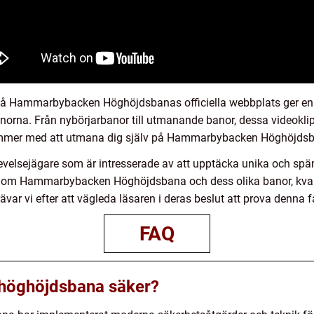
 på Hammarbybacken Höghöjdsbanas officiella webbplats ger en f
anorna. Från nybörjarbanor till utmanande banor, dessa videoklip
mmer med att utmana dig själv på Hammarbybacken Höghöjds
levelsejägare som är intresserade av att upptäcka unika och sp
on om Hammarbybacken Höghöjdsbana och dess olika banor, kvant
ävar vi efter att vägleda läsaren i deras beslut att prova denna
FAQ
öghöjdsbana säker?