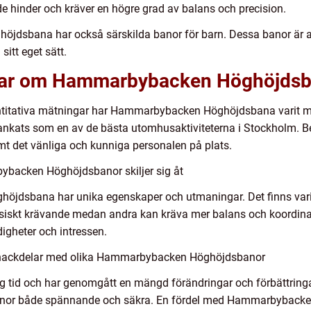
 hinder och kräver en högre grad av balans och precision.
jdsbana har också särskilda banor för barn. Dessa banor är 
itt eget sätt.
ngar om Hammarbybacken Höghöjds
titativa mätningar har Hammarbybacken Höghöjdsbana varit myc
rankats som en av de bästa utomhusaktiviteterna i Stockholm. B
 det vänliga och kunniga personalen på plats.
ybacken Höghöjdsbanor skiljer sig åt
dsbana har unika egenskaper och utmaningar. Det finns variat
ysiskt krävande medan andra kan kräva mer balans och koordina
igheter och intressen.
h nackdelar med olika Hammarbybacken Höghöjdsbanor
g tid och har genomgått en mängd förändringar och förbättrin
anor både spännande och säkra. En fördel med Hammarbyback