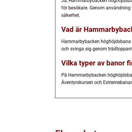
Ja, Hammarbybacken höghöjdsbana 
för besökare. Genom användning a
säkerhet.
Vad är Hammarbybac
Hammarbybacken höghöjdsbana är 
och svinga sig genom trädtopparna
Vilka typer av banor
På Hammarbybacken höghöjdsbana f
Äventyrskursen och Extremebanan, 