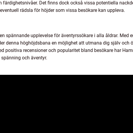
h färdighetsnivåer. Det finns dock också vissa potentiella nack
ventuell rädsla för höjder som vissa besökare kan uppleva.
spännande upplevelse för äventyrssökare i alla åldrar. Med e
juder denna höghöjdsbana en möjlighet att utmana dig själv och ö
 Med positiva recensioner och popularitet bland besökare har H
 spänning och äventyr.