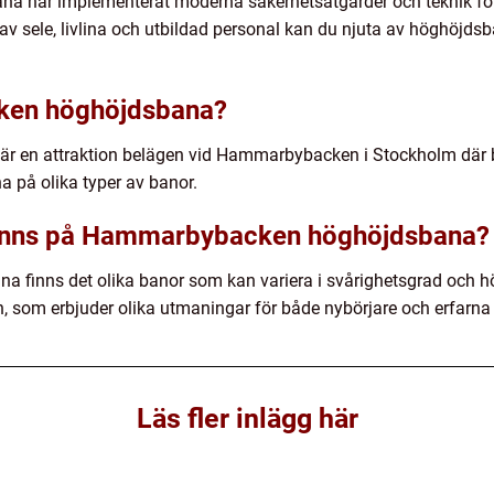
har implementerat moderna säkerhetsåtgärder och teknik för a
v sele, livlina och utbildad personal kan du njuta av höghöjd
ken höghöjdsbana?
en attraktion belägen vid Hammarbybacken i Stockholm där be
 på olika typer av banor.
 finns på Hammarbybacken höghöjdsbana?
inns det olika banor som kan variera i svårighetsgrad och hö
som erbjuder olika utmaningar för både nybörjare och erfarna k
Läs fler inlägg här