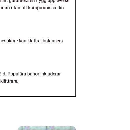
tt garantera en trygg upplevelse
sbanan utan att kompromissa din
sökare kan klättra, balansera
jd. Populära banor inkluderar
lättrare.