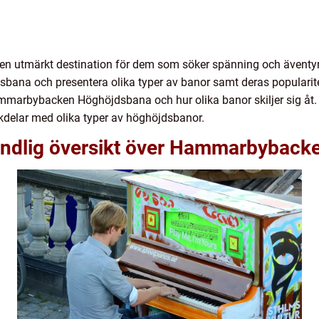
utmärkt destination för dem som söker spänning och äventyr. 
sbana och presentera olika typer av banor samt deras popularit
marbybacken Höghöjdsbana och hur olika banor skiljer sig åt. S
kdelar med olika typer av höghöjdsbanor.
undlig översikt över Hammarbybac