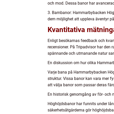
och mod. Dessa banor har avancerade
3. Barnbanor: Hammarbybacken Höghö
dem möjlighet att uppleva äventyr på s
Kvantitativa mätni
Enligt besökarnas feedback och kvan
recensioner. På Tripadvisor har den 
spännande och utmanande natur samt
En diskussion om hur olika Hammarb
Varje bana på Hammarbybacken Höghöj
struktur. Vissa banor kan vara mer f
att välja banor som passar deras färd
En historisk genomgång av för- oc
Höghöjdsbanor har funnits under lån
säkerhetsåtgärderna gör höghöjdsb