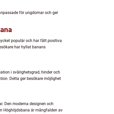
anpassade för ungdomar och ger
bana
ket populär och har fått positiva
esökare har hyllat banans
ion i svårighetsgrad, hinder och
tion. Detta ger besökare möjlighet
gar. Den moderna designen och
en Höghöjdsbana är mångfalden av