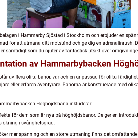
lägen i Hammarby Sjöstad i Stockholm och erbjuder en spänn
d för att utmana ditt motstånd och ge dig en adrenalinrush. Det
der samtidigt som du njuter av fantastisk utsikt över omgivninge
entation av Hammarbybacken Högh
av flera olika banor, var och en anpassad för olika färdighets
örjare eller erfaren äventyrare. Banorna är konstruerade med oli
 Hammarbybacken Höghöjdsbana inkluderar:
fekta för dem som är nya på höghöjdsbanor. De ger en introdukt
s ökning i svårighetsgrad.
er mer spänning och en större utmaning finns det omfattande 