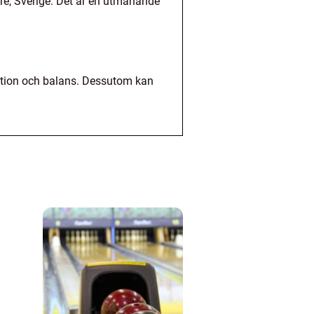
Åre, Sverige. Det är en utmanande
ination och balans. Dessutom kan