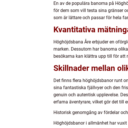
En av de populära banorna på Höghöjd
för dem som vill testa sina gränser 
som är lättare och passar för hela fa
Kvantitativa mätnin
Höghöjdsbana Åre erbjuder en oförglöm
marken. Dessutom har banorna olika 
besökarna kan klättra upp till för att 
Skillnader mellan o
Det finns flera höghöjdsbanor runt om
sina fantastiska fjällvyer och den fr
genuin och autentisk upplevelse. De
erfarna äventyrare, vilket gör det till 
Historisk genomgång av fördelar oc
Höghöjdsbanor i allmänhet har vuxit