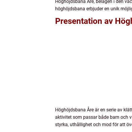
Höghöjdsbana Åre, belägen i den vack
höghöjdsbana erbjuder en unik möjlig
Presentation av Hög
Höghöjdsbana Åre är en serie av klät
aktivitet som passar både barn och v
styrka, uthållighet och mod för att öv