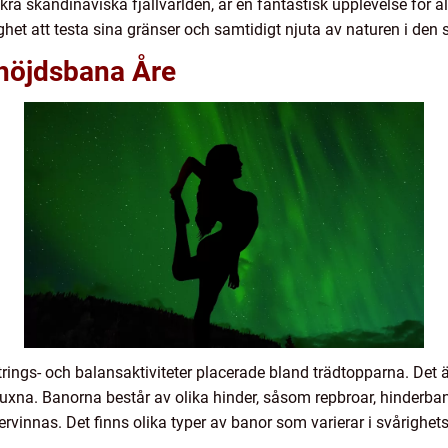
ra skandinaviska fjällvärlden, är en fantastisk upplevelse för a
het att testa sina gränser och samtidigt njuta av naturen i den
höjdsbana Åre
trings- och balansaktiviteter placerade bland trädtopparna. D
uxna. Banorna består av olika hinder, såsom repbroar, hinderban
ervinnas. Det finns olika typer av banor som varierar i svårighets