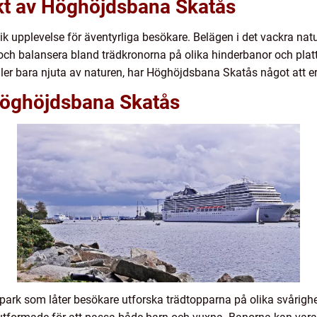
kt av Höghöjdsbana Skatås
 upplevelse för äventyrliga besökare. Belägen i det vackra nat
och balansera bland trädkronorna på olika hinderbanor och plat
eller bara njuta av naturen, har Höghöjdsbana Skatås något att er
Höghöjdsbana Skatås
rk som låter besökare utforska trädtopparna på olika svårighets