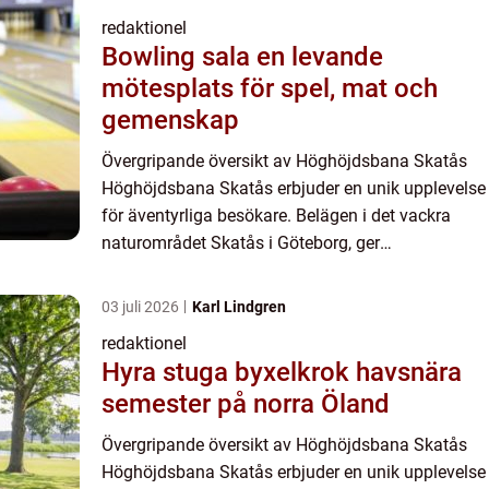
redaktionel
Bowling sala en levande
mötesplats för spel, mat och
gemenskap
Övergripande översikt av Höghöjdsbana Skatås
Höghöjdsbana Skatås erbjuder en unik upplevelse
för äventyrliga besökare. Belägen i det vackra
naturområdet Skatås i Göteborg, ger
höghöjdsbanan möjlighet att klättra och
balansera bland trädkronorna på ol...
03 juli 2026
Karl Lindgren
redaktionel
Hyra stuga byxelkrok havsnära
semester på norra Öland
Övergripande översikt av Höghöjdsbana Skatås
Höghöjdsbana Skatås erbjuder en unik upplevelse