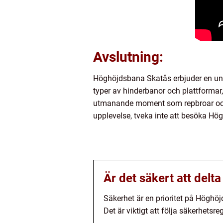
Avslutning:
Höghöjdsbana Skatås erbjuder en unik
typer av hinderbanor och plattforma
utmanande moment som repbroar och z
upplevelse, tveka inte att besöka Hö
Är det säkert att del
Säkerhet är en prioritet på Höghö
Det är viktigt att följa säkerhetsr