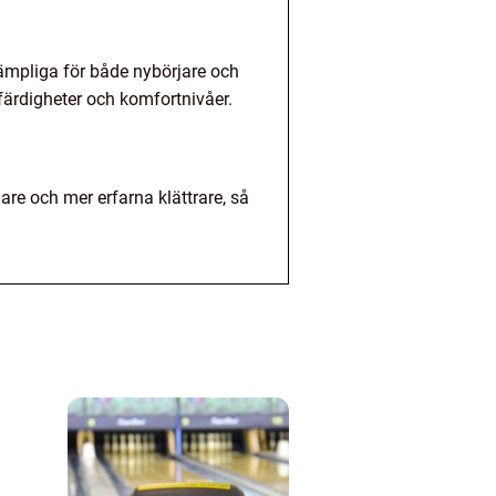
lämpliga för både nybörjare och
färdigheter och komfortnivåer.
e och mer erfarna klättrare, så