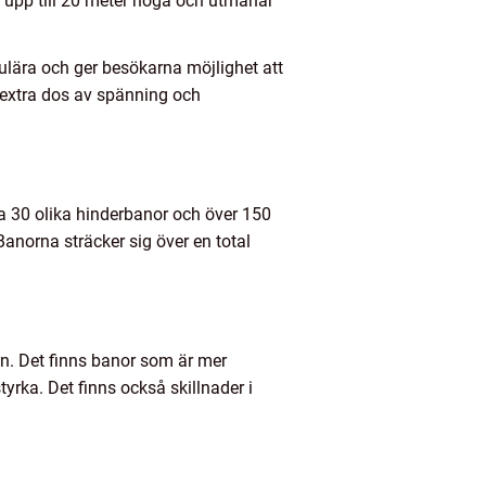
 upp till 20 meter höga och utmanar
pulära och ger besökarna möjlighet att
 extra dos av spänning och
a 30 olika hinderbanor och över 150
 Banorna sträcker sig över en total
n. Det finns banor som är mer
yrka. Det finns också skillnader i