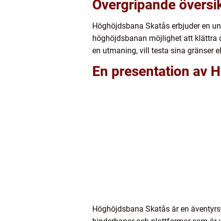
Övergripande översi
Höghöjdsbana Skatås erbjuder en unik
höghöjdsbanan möjlighet att klättra 
en utmaning, vill testa sina gränser 
En presentation av 
Höghöjdsbana Skatås är en äventyrspa