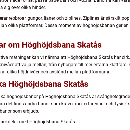
utformade för att passa både barn och vuxna. Banorna kan vara
a sig över olika hinder.
rar repbroar, gungor, lianer och ziplines. Ziplines är särskilt po
llan olika plattformar. Dessa moment av höghöjdsbanan ger en
gar om Höghöjdsbana Skatås
tativa mätningar kan vi nämna att Höghöjdsbana Skatås har cirk
nivåer att välja mellan, från nybörjare till mer erfarna klättrare.
erar olika höjdnivåer och avstånd mellan plattformarna.
lika Höghöjdsbana Skatås
olika höghöjdsbanor på Höghöjdsbana Skatås är svårighetsgrade
n det finns andra banor som kräver mer erfarenhet och fysisk st
rbanor som erbjuds.
 nackdelar med Höghöjdsbana Skatås