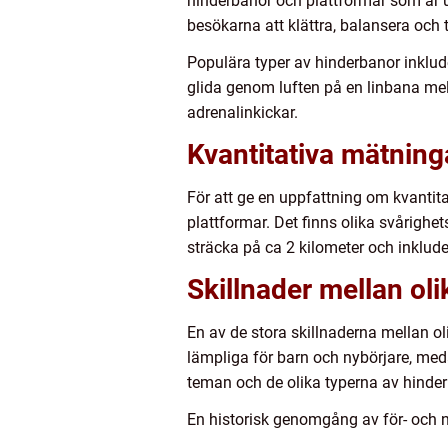
hinderbanor och plattformar som är 
besökarna att klättra, balansera och t
Populära typer av hinderbanor inklude
glida genom luften på en linbana me
adrenalinkickar.
Kvantitativa mätnin
För att ge en uppfattning om kvanti
plattformar. Det finns olika svårighets
sträcka på ca 2 kilometer och inklud
Skillnader mellan o
En av de stora skillnaderna mellan 
lämpliga för barn och nybörjare, meda
teman och de olika typerna av hinde
En historisk genomgång av för- och