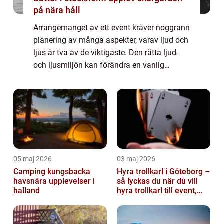
på nära håll
Arrangemanget av ett event kräver noggrann
planering av många aspekter, varav ljud och
ljus är två av de viktigaste. Den rätta ljud-
och ljusmiljön kan förändra en vanlig
sammankomst till en nästintill m...
05 maj 2026
03 maj 2026
Camping kungsbacka
Hyra trollkarl i Göteborg –
havsnära upplevelser i
så lyckas du när du vill
halland
hyra trollkarl till event,
kalas och företagsfe...