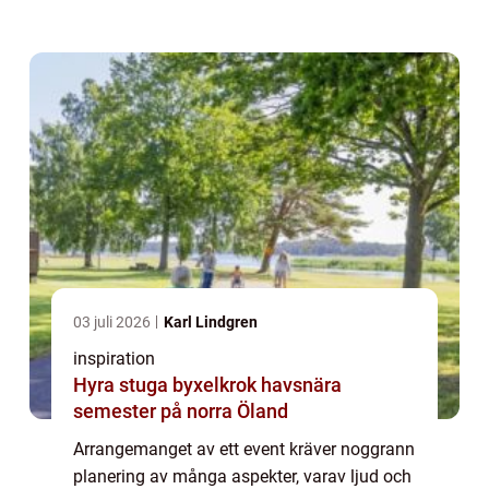
sammankomst till en nästintill m...
03 juli 2026
Karl Lindgren
inspiration
Hyra stuga byxelkrok havsnära
semester på norra Öland
Arrangemanget av ett event kräver noggrann
planering av många aspekter, varav ljud och