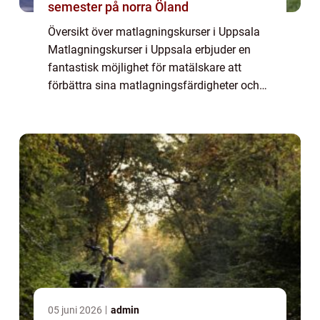
semester på norra Öland
Översikt över matlagningskurser i Uppsala
Matlagningskurser i Uppsala erbjuder en
fantastisk möjlighet för matälskare att
förbättra sina matlagningsfärdigheter och
utforska olika smaker och tekniker. Oavsett
om du är en nybörjare eller en erfaren koc...
05 juni 2026
admin