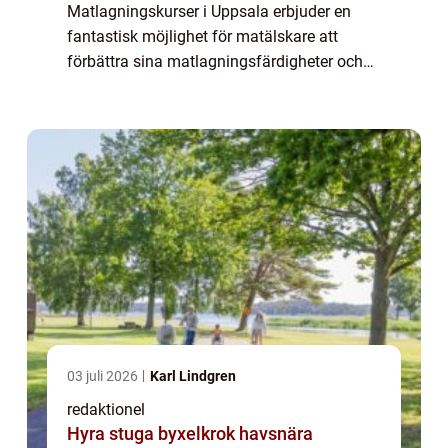
Matlagningskurser i Uppsala erbjuder en
fantastisk möjlighet för matälskare att
förbättra sina matlagningsfärdigheter och
utforska olika smaker och tekniker. Oavsett
om du är en nybörjare eller en erfaren koc...
03 juli 2026
Karl Lindgren
redaktionel
Hyra stuga byxelkrok havsnära