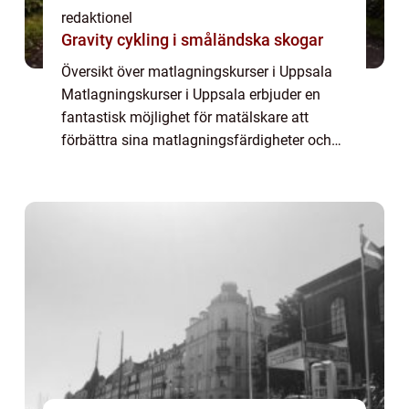
redaktionel
Gravity cykling i småländska skogar
Översikt över matlagningskurser i Uppsala
Matlagningskurser i Uppsala erbjuder en
fantastisk möjlighet för matälskare att
förbättra sina matlagningsfärdigheter och
utforska olika smaker och tekniker. Oavsett
om du är en nybörjare eller en erfaren koc...