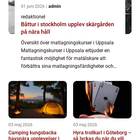
01 juni 2026
admin
redaktionel
Båttur i stockholm upplev skärgården
på nära håll
Översikt över matlagningskurser i Uppsala
Matlagningskurser i Uppsala erbjuder en
fantastisk möjlighet för matälskare att
förbättra sina matlagningsfärdigheter och
utforska olika smaker och tekniker. Oavsett
om du är en nybörjare eller en erfaren koc...
05 maj 2026
03 maj 2026
Camping kungsbacka
Hyra trollkarl i Göteborg –
havsnära upplevelser i
så lyckas du när du vill