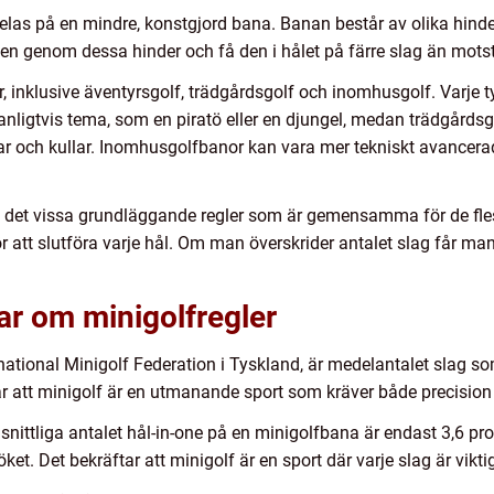
elas på en mindre, konstgjord bana. Banan består av olika hinder
llen genom dessa hinder och få den i hålet på färre slag än mot
r, inklusive äventyrsgolf, trädgårdsgolf och inomhusgolf. Varje t
nligtvis tema, som en piratö eller en djungel, medan trädgårdsg
kar och kullar. Inomhusgolfbanor kan vara mer tekniskt avancer
nns det vissa grundläggande regler som är gemensamma för de fle
r att slutföra varje hål. Om man överskrider antalet slag får m
ar om minigolfregler
national Minigolf Federation i Tyskland, är medelantalet slag so
ar att minigolf är en utmanande sport som kräver både precision 
snittliga antalet hål-in-one på en minigolfbana är endast 3,6 pro
öket. Det bekräftar att minigolf är en sport där varje slag är vikti