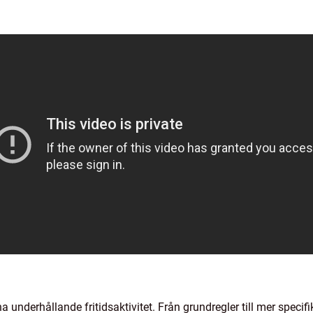
a underhållande fritidsaktivitet. Från grundregler till mer specifi