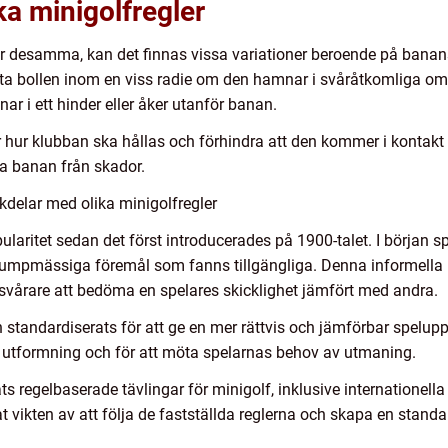
ka minigolfregler
 är desamma, kan det finnas vissa variationer beroende på bana
lytta bollen inom en viss radie om den hamnar i svåråtkomliga om
tnar i ett hinder eller åker utanför banan.
r hur klubban ska hållas och förhindra att den kommer i kontakt 
a banan från skador.
delar med olika minigolfregler
opularitet sedan det först introducerades på 1900-talet. I början 
slumpmässiga föremål som fanns tillgängliga. Denna informella 
t svårare att bedöma en spelares skicklighet jämfört med andra.
 standardiserats för att ge en mer rättvis och jämförbar spelupp
as utformning och för att möta spelarnas behov av utmaning.
ts regelbaserade tävlingar för minigolf, inklusive internationel
at vikten av att följa de fastställda reglerna och skapa en stand