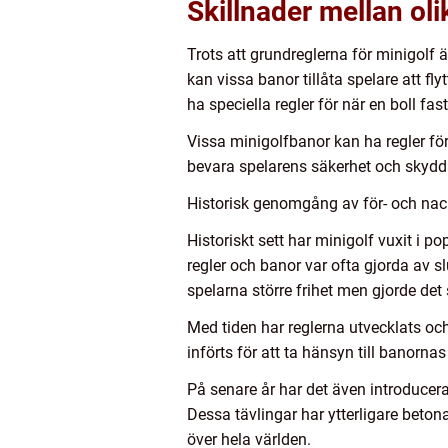
Skillnader mellan oli
Trots att grundreglerna för minigolf
kan vissa banor tillåta spelare att f
ha speciella regler för när en boll fas
Vissa minigolfbanor kan ha regler fö
bevara spelarens säkerhet och skydd
Historisk genomgång av för- och nack
Historiskt sett har minigolf vuxit i p
regler och banor var ofta gjorda av 
spelarna större frihet men gjorde de
Med tiden har reglerna utvecklats och
införts för att ta hänsyn till banorn
På senare år har det även introducera
Dessa tävlingar har ytterligare beton
över hela världen.