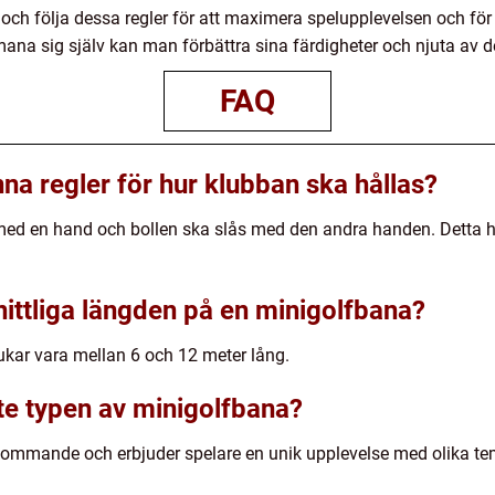
 och följa dessa regler för att maximera spelupplevelsen och för 
tmana sig själv kan man förbättra sina färdigheter och njuta av
FAQ
na regler för hur klubban ska hållas?
 med en hand och bollen ska slås med den andra handen. Detta hjä
ittliga längden på en minigolfbana?
ukar vara mellan 6 och 12 meter lång.
ste typen av minigolfbana?
ekommande och erbjuder spelare en unik upplevelse med olika t