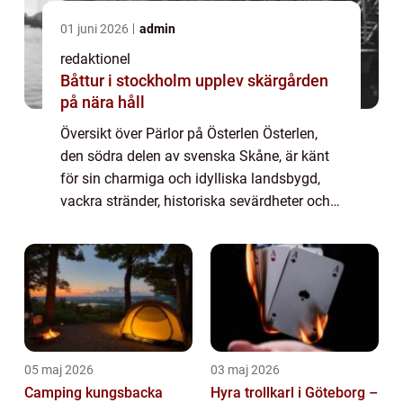
01 juni 2026
admin
redaktionel
Båttur i stockholm upplev skärgården
på nära håll
Översikt över Pärlor på Österlen Österlen,
den södra delen av svenska Skåne, är känt
för sin charmiga och idylliska landsbygd,
vackra stränder, historiska sevärdheter och
fantastiska mat och dryck. Detta område
har blivit omtalat som pärlan på Skånes...
05 maj 2026
03 maj 2026
Camping kungsbacka
Hyra trollkarl i Göteborg –