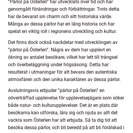
”Pärlor på Österlen” har utvecklats över tid och har
genomgått förändringar och förbättringar. Trots detta
har de bevarat sin charm och sitt historiska värde.
Många av dessa pärlor har en lång historia och har
spelat en viktig roll i regionens utveckling och kultur.
Det finns dock också nackdelar med utvecklingen av
”pärlor på Österlen”. Några av dem har upplevt en
ökning av antalet besökare, vilket har lett till trängsel
och överbeläggning under högsäsong. Detta har
resulterat i utmaningar för att bevara den autentiska
atmosfären och den unika karaktären av dessa pärlor.
Avslutningsvis erbjuder ”pärlor på Österlen” en
oöverträffad upplevelse för upplevelsejägare som söker
både natur- och kulturupplevelser. Det är en plats där
besökarna kan utforska, lära sig och njuta av allt det
vackra som Österlen har att erbjuda. Så ta dig tid att
besöka dessa pärlor, och bli beredd på att bli förälskad i