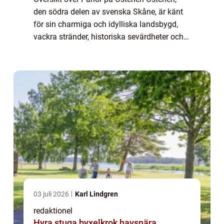
den södra delen av svenska Skåne, är känt
för sin charmiga och idylliska landsbygd,
vackra stränder, historiska sevärdheter och
fantastiska mat och dryck. Detta område
har blivit omtalat som pärlan på Skånes...
03 juli 2026
Karl Lindgren
redaktionel
Hyra stuga byxelkrok havsnära