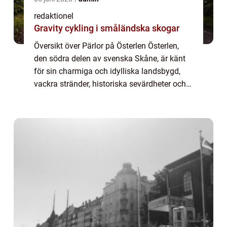
redaktionel
Gravity cykling i småländska skogar
Översikt över Pärlor på Österlen Österlen,
den södra delen av svenska Skåne, är känt
för sin charmiga och idylliska landsbygd,
vackra stränder, historiska sevärdheter och
fantastiska mat och dryck. Detta område
har blivit omtalat som pärlan på Skånes...