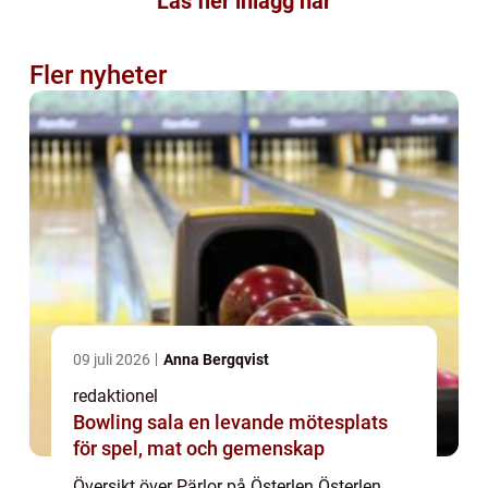
Läs fler inlägg här
Fler nyheter
09 juli 2026
Anna Bergqvist
redaktionel
Bowling sala en levande mötesplats
för spel, mat och gemenskap
Översikt över Pärlor på Österlen Österlen,