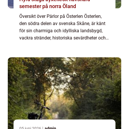
semester på norra Öland
Översikt över Pärlor på Österlen Österlen,
den södra delen av svenska Skåne, är känt
för sin charmiga och idylliska landsbygd,
vackra stränder, historiska sevärdheter och
fantastiska mat och dryck. Detta område
har blivit omtalat som pärlan på Skånes...
05 juni 2026
admin