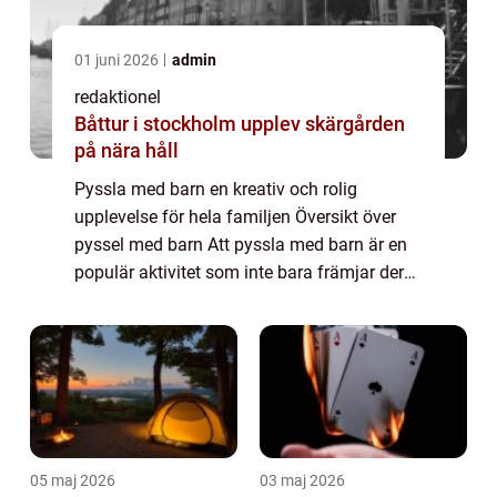
01 juni 2026
admin
redaktionel
Båttur i stockholm upplev skärgården
på nära håll
Pyssla med barn en kreativ och rolig
upplevelse för hela familjen Översikt över
pyssel med barn Att pyssla med barn är en
populär aktivitet som inte bara främjar deras
kreativitet och motorik, utan även stärker
banden mellan föräldrar och barn. Genom...
05 maj 2026
03 maj 2026