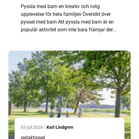
Pyssla med barn en kreativ och rolig
upplevelse för hela familjen Översikt över
pyssel med barn Att pyssla med barn är en
populär aktivitet som inte bara främjar deras
kreativitet och motorik, utan även stärker
banden mellan föräldrar och barn. Genom...
03 juli 2026
Karl Lindgren
redaktionel