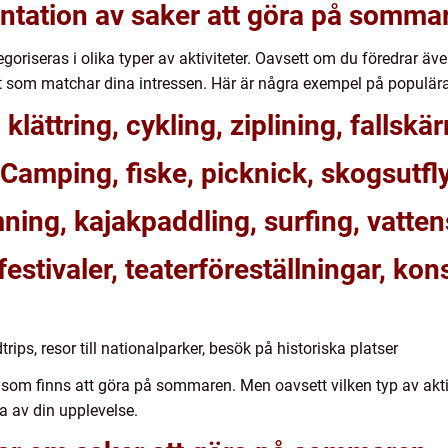
ntation av saker att göra på somma
riseras i olika typer av aktiviteter. Oavsett om du föredrar även
ågot som matchar dina intressen. Här är några exempel på populära 
 klättring, cykling, ziplining, falls
 Camping, fiske, picknick, skogsutfl
ning, kajakpaddling, surfing, vatten
festivaler, teaterföreställningar, kon
adtrips, resor till nationalparker, besök på historiska platser
m finns att göra på sommaren. Men oavsett vilken typ av aktivite
ta av din upplevelse.