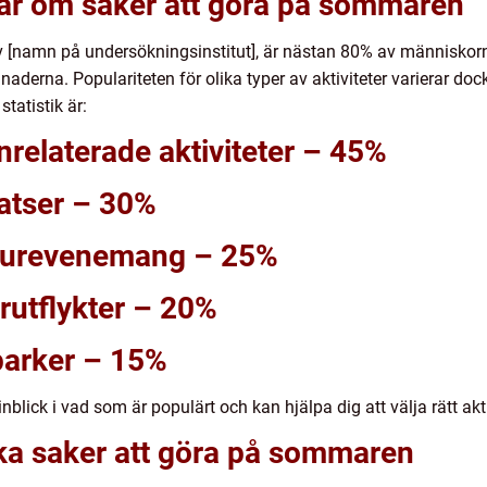
gar om saker att göra på sommaren
 [namn på undersökningsinstitut], är nästan 80% av människorn
erna. Populariteten för olika typer av aktiviteter varierar doc
tatistik är:
nrelaterade aktiviteter – 45%
platser – 30%
ulturevenemang – 25%
rutflykter – 20%
lparker – 15%
nblick i vad som är populärt och kan hjälpa dig att välja rätt ak
ika saker att göra på sommaren