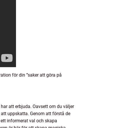
tion för din ”saker att göra på
har att erbjuda. Oavsett om du väljer
la att uppskatta. Genom att förstå de
a ett informerat val och skapa
ren är här för att skapa magiska