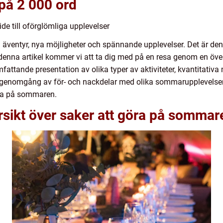
 på 2 000 ord
e till oförglömliga upplevelser
ventyr, nya möjligheter och spännande upplevelser. Det är den p
I denna artikel kommer vi att ta dig med på en resa genom en öve
attande presentation av olika typer av aktiviteter, kvantitativ
isk genomgång av för- och nackdelar med olika sommarupplevels
öra på sommaren.
rsikt över saker att göra på sommar