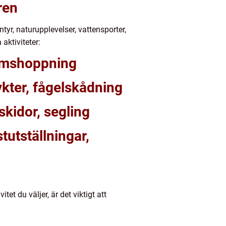
ren
tyr, naturupplevelser, vattensporter,
aktiviteter:
kärmshoppning
ykter, fågelskådning
skidor, segling
stutställningar,
t du väljer, är det viktigt att