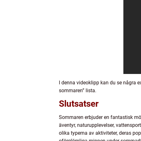
I denna videoklipp kan du se några e
sommaren” lista.
Slutsatser
Sommaren erbjuder en fantastisk möjli
äventyr, naturupplevelser, vattensport
olika typerna av aktiviteter, deras po
oförglömliga minnen under sommarhal