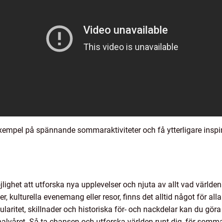
xempel på spännande sommaraktiviteter och få ytterligare inspira
ghet att utforska nya upplevelser och njuta av allt vad världen 
er, kulturella evenemang eller resor, finns det alltid något för al
pularitet, skillnader och historiska för- och nackdelar kan du gör
våret. Så ta chansen och utforska världen runt dig, för somma