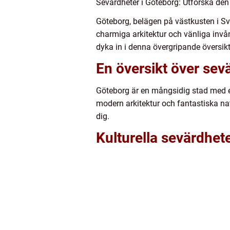
Sevärdheter i Göteborg: Utforska den
Göteborg, belägen på västkusten i Sve
charmiga arkitektur och vänliga invå
dyka in i denna övergripande översik
En översikt över sev
Göteborg är en mångsidig stad med en 
modern arkitektur och fantastiska nat
dig.
Kulturella sevärdhete