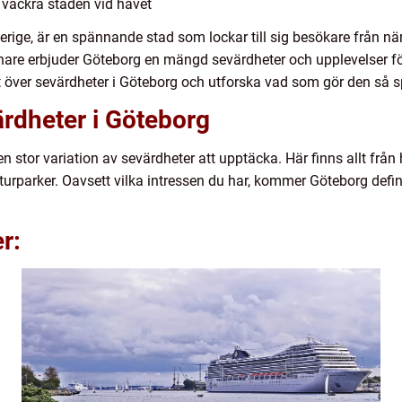
 vackra staden vid havet
rige, är en spännande stad som lockar till sig besökare från när 
nare erbjuder Göteborg en mängd sevärdheter och upplevelser för 
t över sevärdheter i Göteborg och utforska vad som gör den så sp
ärdheter i Göteborg
stor variation av sevärdheter att upptäcka. Här finns allt från h
urparker. Oavsett vilka intressen du har, kommer Göteborg definit
r: