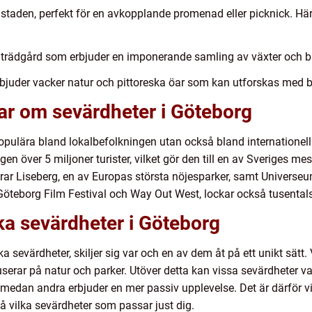
i staden, perfekt för en avkopplande promenad eller picknick. 
 trädgård som erbjuder en imponerande samling av växter och b
uder vacker natur och pittoreska öar som kan utforskas med båt e
ar om sevärdheter i Göteborg
opulära bland lokalbefolkningen utan också bland internationella
gen över 5 miljoner turister, vilket gör den till en av Sveriges me
rar Liseberg, en av Europas största nöjesparker, samt Univer
teborg Film Festival och Way Out West, lockar också tusentals 
ika sevärdheter i Göteborg
ka sevärdheter, skiljer sig var och en av dem åt på ett unikt sätt
userar på natur och parker. Utöver detta kan vissa sevärdheter 
r, medan andra erbjuder en mer passiv upplevelse. Det är därför v
tå vilka sevärdheter som passar just dig.