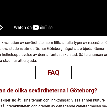
k variation av sevärdheter som tilltalar alla typer av resenärer.
ll uppleva stadens atmosfär, har Göteborg något att erbjuda. Geno
n helhetsupplevelse av denna fantastiska stad. Så ta chansen och
 stad har att erbjuda.
FAQ
lan de olika sevärdheterna i Göteborg?
skiljer sig åt i sina teman och inriktningar. Vissa är mer kulture
kså interaktiviteten och graden av deltagande varierar mellan se