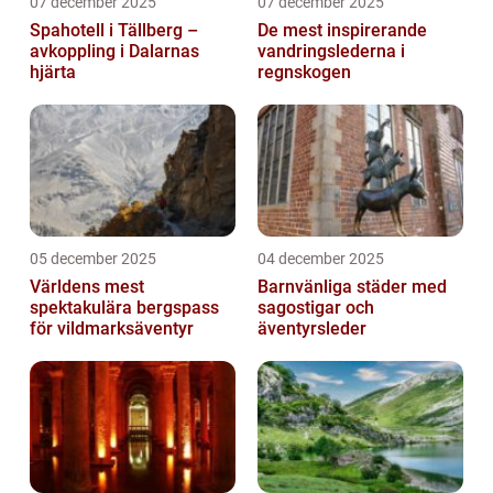
07 december 2025
07 december 2025
Spahotell i Tällberg –
De mest inspirerande
avkoppling i Dalarnas
vandringslederna i
hjärta
regnskogen
05 december 2025
04 december 2025
Världens mest
Barnvänliga städer med
spektakulära bergspass
sagostigar och
för vildmarksäventyr
äventyrsleder