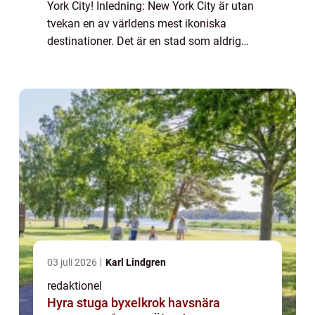
York City! Inledning: New York City är utan
tvekan en av världens mest ikoniska
destinationer. Det är en stad som aldrig
sover och lockar besökare från hela världen.
Med en överflöd av sevärdheter att utforska
...
03 juli 2026
Karl Lindgren
redaktionel
Hyra stuga byxelkrok havsnära