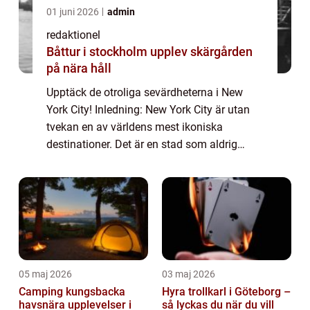
01 juni 2026
admin
redaktionel
Båttur i stockholm upplev skärgården
på nära håll
Upptäck de otroliga sevärdheterna i New
York City! Inledning: New York City är utan
tvekan en av världens mest ikoniska
destinationer. Det är en stad som aldrig
sover och lockar besökare från hela världen.
Med en överflöd av sevärdheter att utforska
...
05 maj 2026
03 maj 2026
Camping kungsbacka
Hyra trollkarl i Göteborg –
havsnära upplevelser i
så lyckas du när du vill