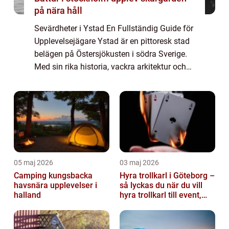
på nära håll
Sevärdheter i Ystad En Fullständig Guide för
Upplevelsejägare Ystad är en pittoresk stad
belägen på Östersjökusten i södra Sverige.
Med sin rika historia, vackra arkitektur och
charmiga atmosfär erbjuder staden ett brett
utbud av sevärdheter för besö...
05 maj 2026
03 maj 2026
Camping kungsbacka
Hyra trollkarl i Göteborg –
havsnära upplevelser i
så lyckas du när du vill
halland
hyra trollkarl till event,
kalas och företagsfe...