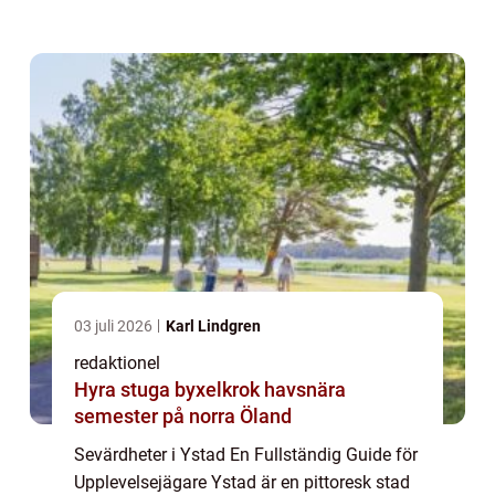
charmiga atmosfär erbjuder staden ett brett
utbud av sevärdheter för besö...
03 juli 2026
Karl Lindgren
redaktionel
Hyra stuga byxelkrok havsnära
semester på norra Öland
Sevärdheter i Ystad En Fullständig Guide för
Upplevelsejägare Ystad är en pittoresk stad