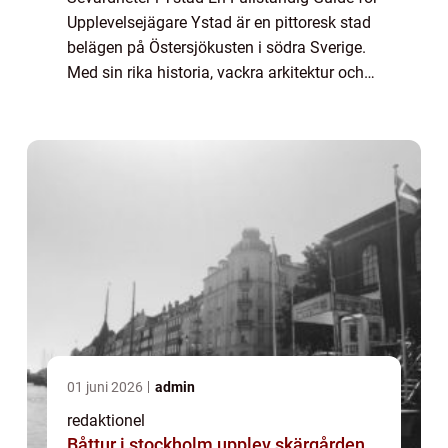
Upplevelsejägare Ystad är en pittoresk stad
belägen på Östersjökusten i södra Sverige.
Med sin rika historia, vackra arkitektur och
charmiga atmosfär erbjuder staden ett brett
utbud av sevärdheter för besö...
01 juni 2026
admin
redaktionel
Båttur i stockholm upplev skärgården