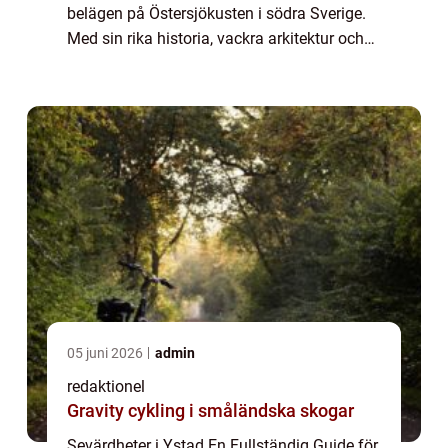
belägen på Östersjökusten i södra Sverige.
Med sin rika historia, vackra arkitektur och
charmiga atmosfär erbjuder staden ett brett
utbud av sevärdheter för besö...
05 juni 2026
admin
redaktionel
Gravity cykling i småländska skogar
Sevärdheter i Ystad En Fullständig Guide för