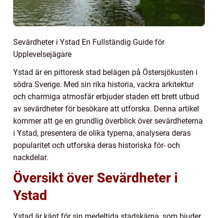
Sevärdheter i Ystad En Fullständig Guide för
Upplevelsejägare
Ystad är en pittoresk stad belägen på Östersjökusten i
södra Sverige. Med sin rika historia, vackra arkitektur
och charmiga atmosfär erbjuder staden ett brett utbud
av sevärdheter för besökare att utforska. Denna artikel
kommer att ge en grundlig överblick över sevärdheterna
i Ystad, presentera de olika typerna, analysera deras
popularitet och utforska deras historiska för- och
nackdelar.
Översikt över Sevärdheter i
Ystad
Ystad är känt för sin medeltida stadskärna, som bjuder