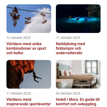
12 oktober 2025
11 oktober 2025
Världens mest unika
Nattdykning med
kombinationer av sport
ficklampor och
och kultur
undervattensliv
11 oktober 2025
03 oktober 2025
Världens mest
Hotell i Mora: En guide till
inspirerande sportäventyr
komfort och avkoppling