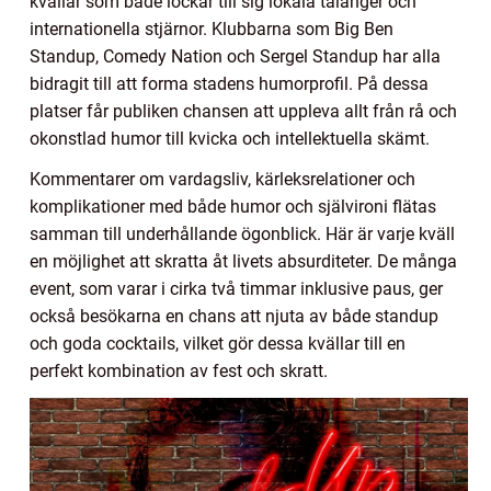
kvällar som både lockar till sig lokala talanger och
internationella stjärnor. Klubbarna som Big Ben
Standup, Comedy Nation och Sergel Standup har alla
bidragit till att forma stadens humorprofil. På dessa
platser får publiken chansen att uppleva allt från rå och
okonstlad humor till kvicka och intellektuella skämt.
Kommentarer om vardagsliv, kärleksrelationer och
komplikationer med både humor och självironi flätas
samman till underhållande ögonblick. Här är varje kväll
en möjlighet att skratta åt livets absurditeter. De många
event, som varar i cirka två timmar inklusive paus, ger
också besökarna en chans att njuta av både standup
och goda cocktails, vilket gör dessa kvällar till en
perfekt kombination av fest och skratt.