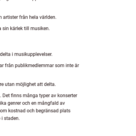
artister från hela världen.
n kärlek till musiken.
delta i musikupplevelser.
gar från publikmedlemmar som inte är
e utan möjlighet att delta.
 Det finns många typer av konserter
 olika genrer och en mångfald av
r som kostnad och begränsad plats
 i staden.