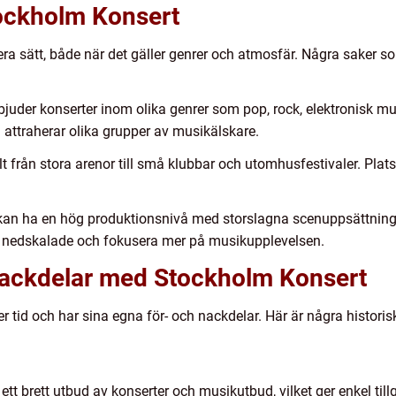
tockholm Konsert
lera sätt, både när det gäller genrer och atmosfär. Några saker s
juder konserter inom olika genrer som pop, rock, elektronisk mus
attraherar olika grupper av musikälskare.
lt från stora arenor till små klubbar och utomhusfestivaler. Pl
 kan ha en hög produktionsnivå med storslagna scenuppsättninga
 nedskalade och fokusera mer på musikupplevelsen.
 nackdelar med Stockholm Konsert
 tid och har sina egna för- och nackdelar. Här är några historis
ett brett utbud av konserter och musikutbud, vilket ger enkel till