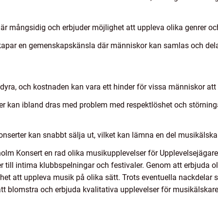
 mångsidig och erbjuder möjlighet att uppleva olika genrer och 
apar en gemenskapskänsla där människor kan samlas och dela si
dyra, och kostnaden kan vara ett hinder för vissa människor att 
er kan ibland dras med problem med respektlöshet och störnin
nserter kan snabbt sälja ut, vilket kan lämna en del musikälskar
lm Konsert en rad olika musikupplevelser för Upplevelsejägare.
ter till intima klubbspelningar och festivaler. Genom att erbjuda
ghet att uppleva musik på olika sätt. Trots eventuella nackdela
t blomstra och erbjuda kvalitativa upplevelser för musikälskare