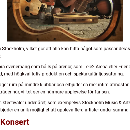
r i Stockholm, vilket gör att alla kan hitta något som passar der
:
tora evenemang som hålls på arenor, som Tele2 Arena eller Friend
nd, med högkvalitativ produktion och spektakulär ljussättning.
ger rum på mindre klubbar och erbjuder en mer intim atmosfär. D
räder här, vilket ger en närmare upplevelse för fansen.
usikfestivaler under året, som exempelvis Stockholm Music & Ar
erbjuder en unik möjlighet att uppleva flera artister under samm
 Konsert