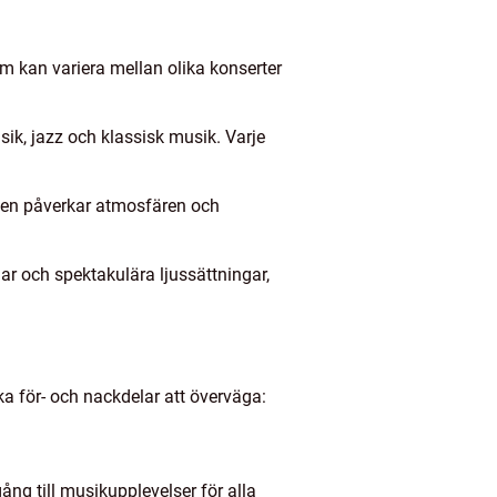
om kan variera mellan olika konserter
ik, jazz och klassisk musik. Varje
atsen påverkar atmosfären och
r och spektakulära ljussättningar,
ka för- och nackdelar att överväga:
gång till musikupplevelser för alla