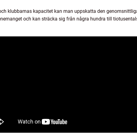
s och klubbarnas kapacitet kan man uppskatta den genomsnittlig
enemanget och kan sträcka sig från några hundra till tiotusenta