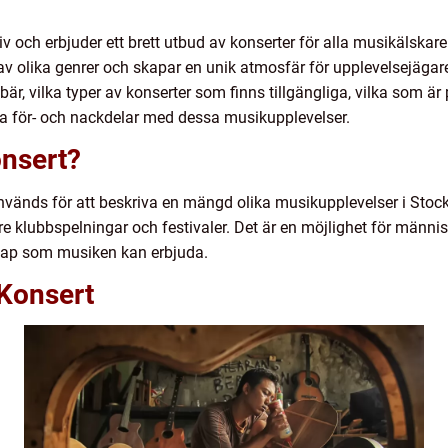
liv och erbjuder ett brett utbud av konserter för alla musikälska
olika genrer och skapar en unik atmosfär för upplevelsejägare.
, vilka typer av konserter som finns tillgängliga, vilka som är p
ka för- och nackdelar med dessa musikupplevelser.
nsert?
änds för att beskriva en mängd olika musikupplevelser i Stockh
are klubbspelningar och festivaler. Det är en möjlighet för männi
kap som musiken kan erbjuda.
Konsert