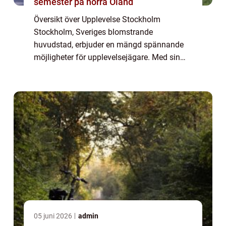
semester på norra Öland
Översikt över Upplevelse Stockholm
Stockholm, Sveriges blomstrande
huvudstad, erbjuder en mängd spännande
möjligheter för upplevelsejägare. Med sin
rika historia, fantastiska arkitektur och
dynamiska kultur är staden fylld av
möjligheter att utforska...
05 juni 2026
admin