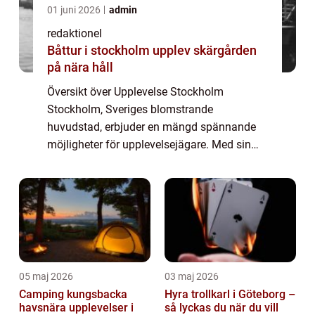
01 juni 2026
admin
redaktionel
Båttur i stockholm upplev skärgården
på nära håll
Översikt över Upplevelse Stockholm
Stockholm, Sveriges blomstrande
huvudstad, erbjuder en mängd spännande
möjligheter för upplevelsejägare. Med sin
rika historia, fantastiska arkitektur och
dynamiska kultur är staden fylld av
möjligheter att utforska...
05 maj 2026
03 maj 2026
Camping kungsbacka
Hyra trollkarl i Göteborg –
havsnära upplevelser i
så lyckas du när du vill