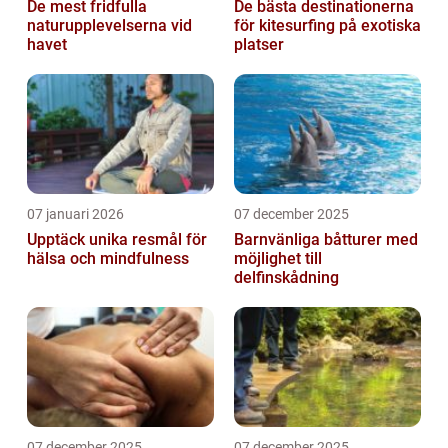
De mest fridfulla
De bästa destinationerna
naturupplevelserna vid
för kitesurfing på exotiska
havet
platser
07 januari 2026
07 december 2025
Upptäck unika resmål för
Barnvänliga båtturer med
hälsa och mindfulness
möjlighet till
delfinskådning
07 december 2025
07 december 2025