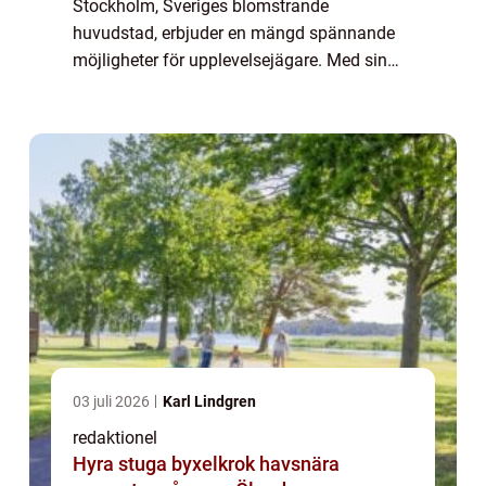
Stockholm, Sveriges blomstrande
huvudstad, erbjuder en mängd spännande
möjligheter för upplevelsejägare. Med sin
rika historia, fantastiska arkitektur och
dynamiska kultur är staden fylld av
möjligheter att utforska...
03 juli 2026
Karl Lindgren
redaktionel
Hyra stuga byxelkrok havsnära