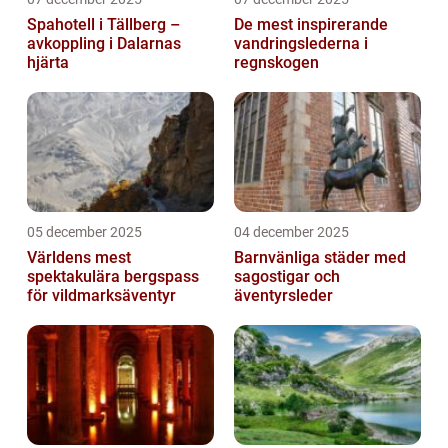
Spahotell i Tällberg –
De mest inspirerande
avkoppling i Dalarnas
vandringslederna i
hjärta
regnskogen
05 december 2025
04 december 2025
Världens mest
Barnvänliga städer med
spektakulära bergspass
sagostigar och
för vildmarksäventyr
äventyrsleder