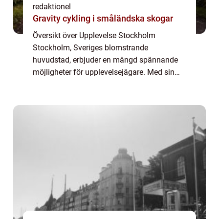
redaktionel
Gravity cykling i småländska skogar
Översikt över Upplevelse Stockholm
Stockholm, Sveriges blomstrande
huvudstad, erbjuder en mängd spännande
möjligheter för upplevelsejägare. Med sin
rika historia, fantastiska arkitektur och
dynamiska kultur är staden fylld av
möjligheter att utforska...