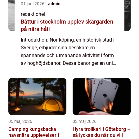
01 juni 2026
admin
redaktionel
Båttur i stockholm upplev skärgården
på nära håll
Introduktion: Norrköping, en historisk stad i
Sverige, erbjuder sina besökare en
spännande och utmanande aktivitet i form
av höghöjdsbanor. Dessa banor ger en unik
möjlighet för upplevelsejägare att testa sina
gränser och samtidigt njuta av vacker na...
05 maj 2026
03 maj 2026
Camping kungsbacka
Hyra trollkarl i Göteborg –
havsnära upplevelser i
så lyckas du när du vill