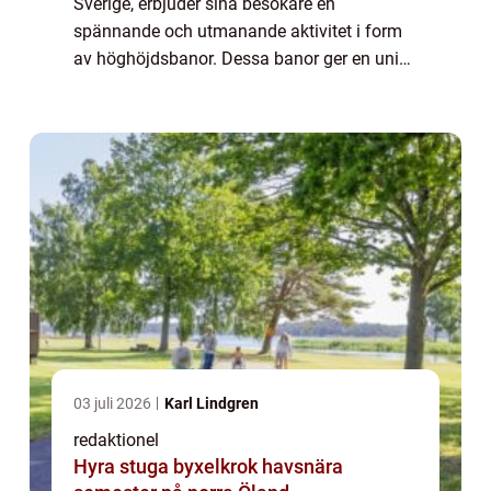
Sverige, erbjuder sina besökare en
spännande och utmanande aktivitet i form
av höghöjdsbanor. Dessa banor ger en unik
möjlighet för upplevelsejägare att testa sina
gränser och samtidigt njuta av vacker na...
03 juli 2026
Karl Lindgren
redaktionel
Hyra stuga byxelkrok havsnära