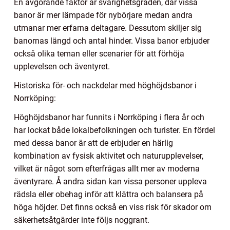
En avgörande faktor är svårighetsgraden, där vissa
banor är mer lämpade för nybörjare medan andra
utmanar mer erfarna deltagare. Dessutom skiljer sig
banornas längd och antal hinder. Vissa banor erbjuder
också olika teman eller scenarier för att förhöja
upplevelsen och äventyret.
Historiska för- och nackdelar med höghöjdsbanor i
Norrköping:
Höghöjdsbanor har funnits i Norrköping i flera år och
har lockat både lokalbefolkningen och turister. En fördel
med dessa banor är att de erbjuder en härlig
kombination av fysisk aktivitet och naturupplevelser,
vilket är något som efterfrågas allt mer av moderna
äventyrare. Å andra sidan kan vissa personer uppleva
rädsla eller obehag inför att klättra och balansera på
höga höjder. Det finns också en viss risk för skador om
säkerhetsåtgärder inte följs noggrant.