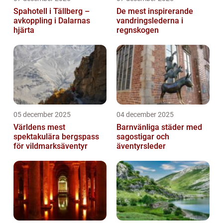
Spahotell i Tällberg –
De mest inspirerande
avkoppling i Dalarnas
vandringslederna i
hjärta
regnskogen
05 december 2025
04 december 2025
Världens mest
Barnvänliga städer med
spektakulära bergspass
sagostigar och
för vildmarksäventyr
äventyrsleder