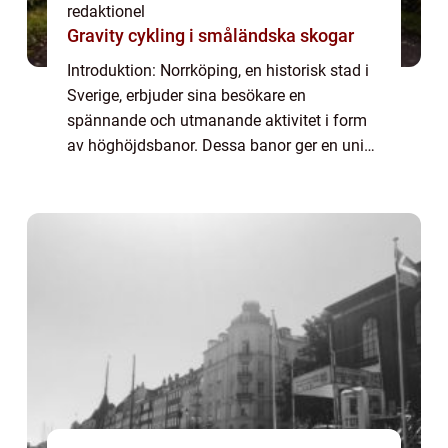
redaktionel
Gravity cykling i småländska skogar
Introduktion: Norrköping, en historisk stad i
Sverige, erbjuder sina besökare en
spännande och utmanande aktivitet i form
av höghöjdsbanor. Dessa banor ger en unik
möjlighet för upplevelsejägare att testa sina
gränser och samtidigt njuta av vacker na...