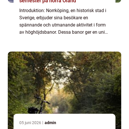
semester på norra Öland
Introduktion: Norrköping, en historisk stad i
Sverige, erbjuder sina besökare en
spännande och utmanande aktivitet i form
av höghöjdsbanor. Dessa banor ger en unik
möjlighet för upplevelsejägare att testa sina
gränser och samtidigt njuta av vacker na...
05 juni 2026
admin