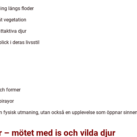
ing längs floder
t vegetation
ttaktiva djur
ck i deras livsstil
och former
pirayor
 en fysisk utmaning, utan också en upplevelse som öppnar sinne
r – mötet med is och vilda djur