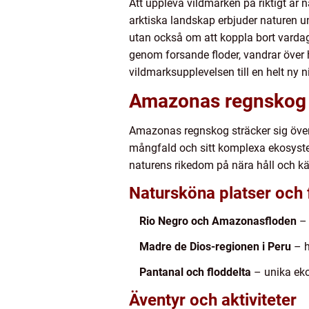
Att uppleva vildmarken på riktigt är 
arktiska landskap erbjuder naturen un
utan också om att koppla bort varda
genom forsande floder, vandrar över hö
vildmarksupplevelsen till en helt ny n
Amazonas regnskog –
Amazonas regnskog sträcker sig över 
mångfald och sitt komplexa ekosystem,
naturens rikedom på nära håll och kä
Natursköna platser och 
Rio Negro och Amazonasfloden
– 
Madre de Dios-regionen i Peru
– h
Pantanal och floddelta
– unika eko
Äventyr och aktiviteter