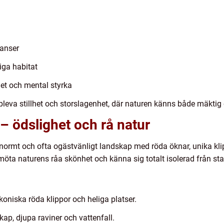
yanser
iga habitat
het och mental styrka
ppleva stillhet och storslagenhet, där naturen känns både mäktig
– ödslighet och rå natur
enormt och ofta ogästvänligt landskap med röda öknar, unika kli
 möta naturens råa skönhet och känna sig totalt isolerad från st
koniska röda klippor och heliga platser.
ap, djupa raviner och vattenfall.