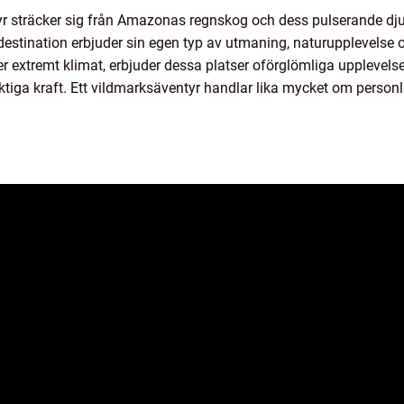
 sträcker sig från Amazonas regnskog och dess pulserande djunge
destination erbjuder sin egen typ av utmaning, naturupplevelse
er extremt klimat, erbjuder dessa platser oförglömliga upplevelser 
iga kraft. Ett vildmarksäventyr handlar lika mycket om person