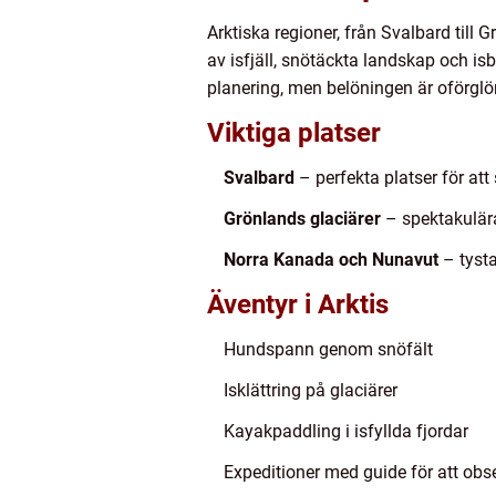
Arktiska regioner, från Svalbard til
av isfjäll, snötäckta landskap och is
planering, men belöningen är oförglö
Viktiga platser
Svalbard
– perfekta platser för att 
Grönlands glaciärer
– spektakulära
Norra Kanada och Nunavut
– tysta
Äventyr i Arktis
Hundspann genom snöfält
Isklättring på glaciärer
Kayakpaddling i isfyllda fjordar
Expeditioner med guide för att obs