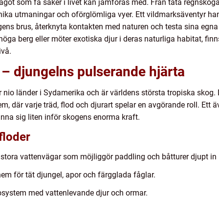
något som få saker i livet kan jämföras med. Från täta regnskoga
ika utmaningar och oförglömliga vyer. Ett vildmarksäventyr hand
gens brus, återknyta kontakten med naturen och testa sina egna
ga berg eller möter exotiska djur i deras naturliga habitat, finn
ivå.
 djungelns pulserande hjärta
nio länder i Sydamerika och är världens största tropiska skog. 
 där varje träd, flod och djurart spelar en avgörande roll. Ett ä
nna sig liten inför skogens enorma kraft.
floder
stora vattenvägar som möjliggör paddling och båtturer djupt in 
em för tät djungel, apor och färgglada fåglar.
system med vattenlevande djur och ormar.