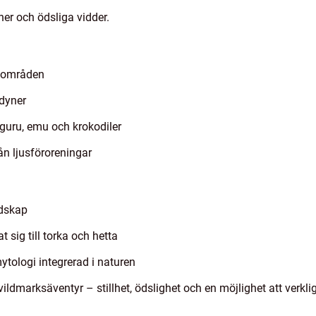
r och ödsliga vidder.
enområden
dyner
guru, emu och krokodiler
n ljusföroreningar
ndskap
sig till torka och hetta
mytologi integrerad i naturen
ldmarksäventyr – stillhet, ödslighet och en möjlighet att verkli