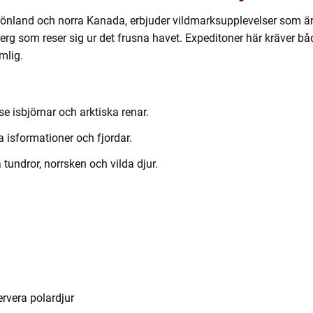
l Grönland och norra Kanada, erbjuder vildmarksupplevelser som ä
berg som reser sig ur det frusna havet. Expeditoner här kräver b
mlig.
se isbjörnar och arktiska renar.
 isformationer och fjordar.
 tundror, norrsken och vilda djur.
ervera polardjur