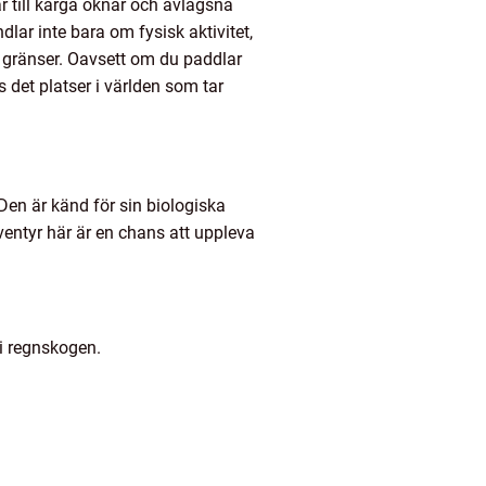
r till karga öknar och avlägsna
lar inte bara om fysisk aktivitet,
 gränser. Oavsett om du paddlar
s det platser i världen som tar
Den är känd för sin biologiska
ventyr här är en chans att uppleva
i regnskogen.